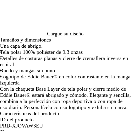
de
de
de
de
de
r
las
las
las
las
las
o
flechas
flechas
flechas
flechas
flecha
para
para
para
para
para
arrastrar
arrastrar
arrastrar
arrastrar
arrast
Cargue su diseño
Tamaños y dimensiones
Una capa de abrigo.
Tela polar 100% poliéster de 9.3 onzas
Detalles de costuras planas y cierre de cremallera inversa en
espiral
Ruedo y mangas sin puño
Logotipo de Eddie Bauer® en color contrastante en la manga
izquierda
Con la chaqueta Base Layer de tela polar y cierre medio de
Eddie Bauer® estará abrigado y cómodo. Elegante y sencilla,
combina a la perfección con ropa deportiva o con ropa de
uso diario. Personalícela con su logotipo y exhiba su marca.
Características del producto
ID del producto
PRD-XJOVAW3EU