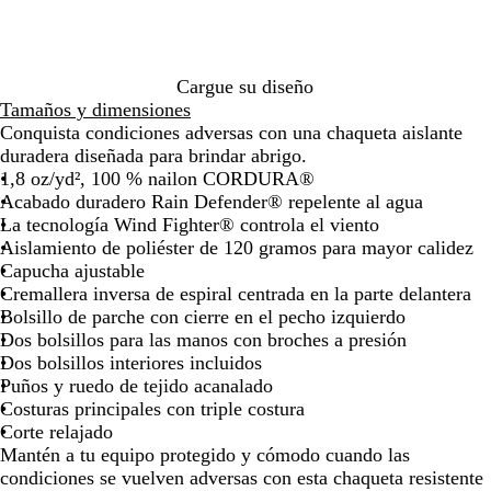
de
de
de
de
de
de
o
las
las
las
las
las
las
m
flechas
flechas
flechas
flechas
flechas
flech
b
para
para
para
para
para
para
r
Cargue su diseño
arrastrar
arrastrar
arrastrar
arrastrar
arrastrar
arras
a
Tamaños y dimensiones
Conquista condiciones adversas con una chaqueta aislante
duradera diseñada para brindar abrigo.
1,8 oz/yd², 100 % nailon CORDURA®
Acabado duradero Rain Defender® repelente al agua
La tecnología Wind Fighter® controla el viento
Aislamiento de poliéster de 120 gramos para mayor calidez
Capucha ajustable
Cremallera inversa de espiral centrada en la parte delantera
Bolsillo de parche con cierre en el pecho izquierdo
Dos bolsillos para las manos con broches a presión
Dos bolsillos interiores incluidos
Puños y ruedo de tejido acanalado
Costuras principales con triple costura
Corte relajado
Mantén a tu equipo protegido y cómodo cuando las
condiciones se vuelven adversas con esta chaqueta resistente