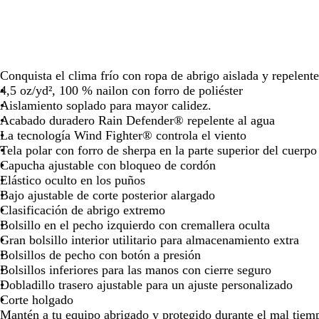
las
las
las
las
la
teclas
teclas
teclas
teclas
te
de
de
de
de
de
las
las
las
las
la
flechas
flechas
flechas
flechas
fl
Conquista el clima frío con ropa de abrigo aislada y repelente
para
para
para
para
pa
4,5 oz/yd², 100 % nailon con forro de poliéster
arrastrar
arrastrar
arrastrar
arrastrar
ar
Aislamiento soplado para mayor calidez.
Acabado duradero Rain Defender® repelente al agua
La tecnología Wind Fighter® controla el viento
Tela polar con forro de sherpa en la parte superior del cuerpo
Capucha ajustable con bloqueo de cordón
Elástico oculto en los puños
Bajo ajustable de corte posterior alargado
Clasificación de abrigo extremo
Bolsillo en el pecho izquierdo con cremallera oculta
Gran bolsillo interior utilitario para almacenamiento extra
Bolsillos de pecho con botón a presión
Bolsillos inferiores para las manos con cierre seguro
Dobladillo trasero ajustable para un ajuste personalizado
Corte holgado
Mantén a tu equipo abrigado y protegido durante el mal tiemp