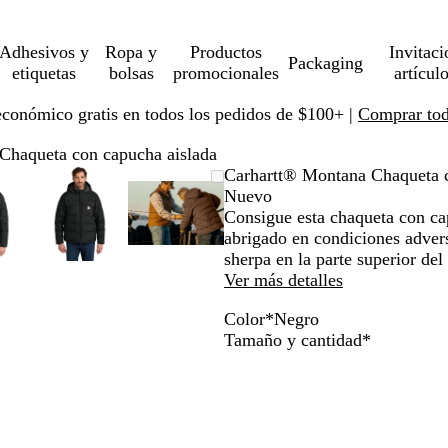
Adhesivos y
Ropa y
Productos
Invitaci
Packaging
etiquetas
bolsas
promocionales
artícul
económico gratis en todos los pedidos de $100+ |
Comprar toda
Chaqueta con capucha aislada
magen
mpliado
se
aga
Imagen
Ampliado
Use
Haga
Imagen
Ampliado
Use
Haga
Carhartt® Montana Chaqueta c
pliable
ic
ampliable
al
la
clic
ampliable
al
la
clic
Nuevo
n
ínimo
cla
ra
con
mínimo
tecla
para
con
mínimo
tecla
para
Consigue esta chaqueta con cap
oom
pandir
zoom
de
expandir
zoom
de
expandir
abrigado en condiciones advers
ás
más
más
sherpa en la parte superior del
)
(+)
(+)
Ver más detalles
y
y
Color
*
Negro
enos
menos
menos
N
R
Obligatori
Tamaño y cantidad
*
)
(-)
(-)
e
e
ra
para
para
g
d
ercar/alejar
acercar/alejar
acercar/alejar
r
D
n
con
con
o
u
oom
zoom
zoom
c
y
y