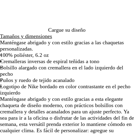
de
de
de
de
de
de
o
m
a
r
c
las
las
las
las
las
las
a
c
e
o
flechas
flechas
flechas
flechas
flechas
flech
r
i
a
para
para
para
para
para
para
i
t
l
arrastrar
arrastrar
arrastrar
arrastrar
arrastrar
arras
n
a
Cargue su diseño
o
Tamaños y dimensiones
m
Manténgase abrigado y con estilo gracias a las chaquetas
e
personalizadas.
d
100% poliéster, 6.2 oz
i
Cremalleras inversas de espiral teñidas a tono
a
Bolsillo alargado con cremallera en el lado izquierdo del
n
pecho
o
Puños y ruedo de tejido acanalado
c
Logotipo de Nike bordado en color contrastante en el pecho
h
izquierdo
e
Manténgase abrigado y con estilo gracias a esta elegante
chaqueta de diseño moderno, con prácticos bolsillos con
cremallera y detalles acanalados para un ajuste perfecto. Ya
sea para ir a la oficina o disfrutar de las actividades del fin de
semana, esta versátil prenda exterior lo mantiene cómodo en
cualquier clima. Es fácil de personalizar: agregue su