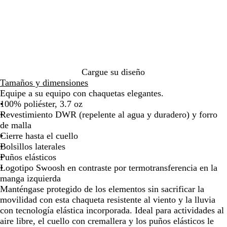
de
de
de
de
de
de
g
t
E
e
las
las
las
las
las
las
r
r
3
d
flechas
flechas
flechas
flechas
flechas
flech
o
a
E
r
para
para
para
para
para
para
c
5
a
arrastrar
arrastrar
arrastrar
arrastrar
arrastrar
arras
i
7
t
a
Cargue su diseño
Tamaños y dimensiones
Equipe a su equipo con chaquetas elegantes.
100% poliéster, 3.7 oz
Revestimiento DWR (repelente al agua y duradero) y forro
de malla
Cierre hasta el cuello
Bolsillos laterales
Puños elásticos
Logotipo Swoosh en contraste por termotransferencia en la
manga izquierda
Manténgase protegido de los elementos sin sacrificar la
movilidad con esta chaqueta resistente al viento y la lluvia
con tecnología elástica incorporada. Ideal para actividades al
aire libre, el cuello con cremallera y los puños elásticos le