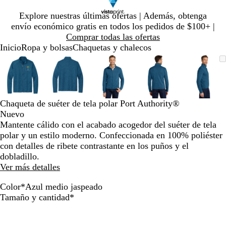
Diapositiva
Explore nuestras últimas ofertas | Además, obtenga
1
envío económico gratis en todos los pedidos de $100+ |
de
Comprar todas las ofertas
1
Inicio
Ropa y bolsas
Chaquetas y chalecos
Diapositiva
Imagen
Ampliado
Use
Haga
Imagen
Ampliado
Use
Haga
Imagen
Ampliado
Use
Haga
Imagen
Ampliado
Use
Haga
Image
Ampli
Use
Haga
1
ampliable
al
la
clic
ampliable
al
la
clic
ampliable
al
la
clic
ampliable
al
la
clic
ampli
al
la
clic
de
con
mínimo
tecla
para
con
mínimo
tecla
para
con
mínimo
tecla
para
con
mínimo
tecla
para
con
míni
tecla
para
5
zoom
de
expandir
zoom
de
expandir
zoom
de
expandir
zoom
de
expandir
zoom
de
expan
más
más
más
más
más
Chaqueta de suéter de tela polar Port Authority®
(+)
(+)
(+)
(+)
(+)
Nuevo
y
y
y
y
y
Mantente cálido con el acabado acogedor del suéter de tela
menos
menos
menos
menos
meno
polar y un estilo moderno. Confeccionada en 100% poliéster
(-)
(-)
(-)
(-)
(-)
con detalles de ribete contrastante en los puños y el
para
para
para
para
para
dobladillo.
acercar/alejar
acercar/alejar
acercar/alejar
acercar/alejar
acerca
Ver más detalles
con
con
con
con
con
zoom
zoom
zoom
zoom
zoom
Color
*
Azul medio jaspeado
y
y
y
y
y
G
N
A
A
Obligatorio
Tamaño y cantidad
*
las
las
las
las
las
r
e
z
z
teclas
teclas
teclas
teclas
teclas
i
g
u
u