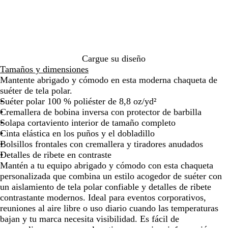
de
de
de
de
de
s
r
l
l
las
las
las
las
las
j
o
r
m
flechas
flechas
flechas
flechas
flecha
a
j
í
e
para
para
para
para
para
s
a
o
d
arrastrar
arrastrar
arrastrar
arrastrar
arrast
p
s
j
i
e
p
a
o
Cargue su diseño
a
e
s
j
Tamaños y dimensiones
d
a
p
a
Mantente abrigado y cómodo en esta moderna chaqueta de
o
d
e
s
suéter de tela polar.
o
a
p
Suéter polar 100 % poliéster de 8,8 oz/yd²
d
e
Cremallera de bobina inversa con protector de barbilla
o
a
Solapa cortaviento interior de tamaño completo
d
Cinta elástica en los puños y el dobladillo
o
Bolsillos frontales con cremallera y tiradores anudados
Detalles de ribete en contraste
Mantén a tu equipo abrigado y cómodo con esta chaqueta
personalizada que combina un estilo acogedor de suéter con
un aislamiento de tela polar confiable y detalles de ribete
contrastante modernos. Ideal para eventos corporativos,
reuniones al aire libre o uso diario cuando las temperaturas
bajan y tu marca necesita visibilidad. Es fácil de