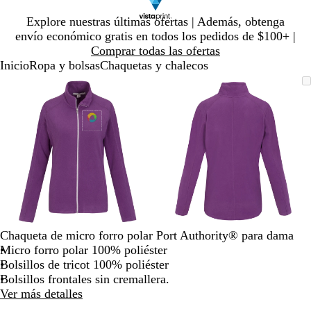
Diapositiva
Explore nuestras últimas ofertas | Además, obtenga
1
envío económico gratis en todos los pedidos de $100+ |
de
Comprar todas las ofertas
1
Inicio
Ropa y bolsas
Chaquetas y chalecos
Diapositiva
Imagen
Ampliado
Use
Haga
Imagen
Ampliado
Use
Haga
1
ampliable
al
la
clic
ampliable
al
la
clic
de
con
mínimo
tecla
para
con
mínimo
tecla
para
2
zoom
de
expandir
zoom
de
expandir
más
más
(+)
(+)
y
y
menos
menos
(-)
(-)
para
para
acercar/alejar
acercar/alejar
Chaqueta de micro forro polar Port Authority® para dama
con
con
Micro forro polar 100% poliéster
zoom
zoom
Bolsillos de tricot 100% poliéster
y
y
Bolsillos frontales sin cremallera.
las
las
Ver más detalles
teclas
teclas