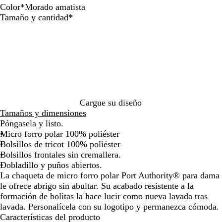
de
de
Color
*
Morado amatista
las
las
B
A
A
G
M
N
Obligatorio
Tamaño y cantidad
*
flechas
flechas
l
z
z
r
o
e
para
para
a
u
u
i
r
g
arrastrar
arrastrar
n
l
l
s
a
r
c
m
r
p
d
o
o
a
e
e
o
r
a
r
a
i
l
l
m
n
c
a
a
Cargue su diseño
o
l
t
Tamaños y dimensiones
v
a
i
Póngasela y listo.
e
r
s
Micro forro polar 100% poliéster
r
o
t
Bolsillos de tricot 100% poliéster
d
a
Bolsillos frontales sin cremallera.
a
Dobladillo y puños abiertos.
d
La chaqueta de micro forro polar Port Authority® para dama
e
le ofrece abrigo sin abultar. Su acabado resistente a la
r
formación de bolitas la hace lucir como nueva lavada tras
o
lavada. Personalícela con su logotipo y permanezca cómoda.
Características del producto