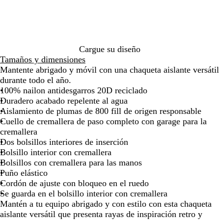
de
de
de
de
de
de
z
o
t
las
las
las
las
las
las
a
/
i
flechas
flechas
flechas
flechas
flechas
flech
/
A
m
para
para
para
para
para
para
D
t
o
arrastrar
arrastrar
arrastrar
arrastrar
arrastrar
arras
e
l
/
Cargue su diseño
s
á
M
Tamaños y dimensiones
i
n
o
Mantente abrigado y móvil con una chaqueta aislante versátil
e
t
r
durante todo el año.
r
i
a
100% nailon antidesgarros 20D reciclado
t
c
Duradero acabado repelente al agua
o
o
Aislamiento de plumas de 800 fill de origen responsable
Cuello de cremallera de paso completo con garage para la
cremallera
Dos bolsillos interiores de inserción
Bolsillo interior con cremallera
Bolsillos con cremallera para las manos
Puño elástico
Cordón de ajuste con bloqueo en el ruedo
Se guarda en el bolsillo interior con cremallera
Mantén a tu equipo abrigado y con estilo con esta chaqueta
aislante versátil que presenta rayas de inspiración retro y