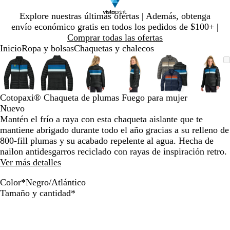
Diapositiva
Explore nuestras últimas ofertas | Además, obtenga
1
envío económico gratis en todos los pedidos de $100+ |
de
Comprar todas las ofertas
1
Inicio
Ropa y bolsas
Chaquetas y chalecos
Diapositiva
Imagen
Ampliado
Use
Haga
Imagen
Ampliado
Use
Haga
Imagen
Ampliado
Use
Haga
Imagen
Ampliado
Use
Haga
Imagen
Ampliado
Use
Haga
Imag
Ampl
Use
Haga
1
ampliable
al
la
clic
ampliable
al
la
clic
ampliable
al
la
clic
ampliable
al
la
clic
ampliable
al
la
clic
ampl
al
la
clic
de
con
mínimo
tecla
para
con
mínimo
tecla
para
con
mínimo
tecla
para
con
mínimo
tecla
para
con
mínimo
tecla
para
con
míni
tecla
para
6
zoom
de
expandir
zoom
de
expandir
zoom
de
expandir
zoom
de
expandir
zoom
de
expandir
zoo
de
expa
Cotopaxi® Chaqueta de plumas Fuego para mujer
más
más
más
más
más
más
Nuevo
(+)
(+)
(+)
(+)
(+)
(+)
Mantén el frío a raya con esta chaqueta aislante que te
y
y
y
y
y
y
mantiene abrigado durante todo el año gracias a su relleno de
menos
menos
menos
menos
menos
meno
800-fill plumas y su acabado repelente al agua. Hecha de
(-)
(-)
(-)
(-)
(-)
(-)
nailon antidesgarros reciclado con rayas de inspiración retro.
para
para
para
para
para
para
Ver más detalles
acercar/alejar
acercar/alejar
acercar/alejar
acercar/alejar
acercar/alejar
acerc
con
con
con
con
con
con
Color
*
Negro/Atlántico
zoom
zoom
zoom
zoom
zoom
zoo
C
N
M
Obligatorio
Tamaño y cantidad
*
y
y
y
y
y
y
e
e
a
las
las
las
las
las
las
n
g
r
teclas
teclas
teclas
teclas
teclas
tecla
i
r
í