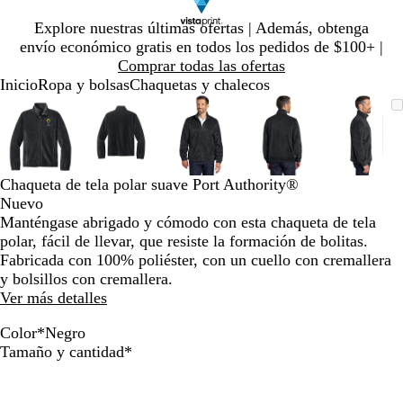
Diapositiva
Explore nuestras últimas ofertas | Además, obtenga
1
envío económico gratis en todos los pedidos de $100+ |
de
Comprar todas las ofertas
1
Inicio
Ropa y bolsas
Chaquetas y chalecos
Diapositiva
Imagen
Ampliado
Use
Haga
Imagen
Ampliado
Use
Haga
Imagen
Ampliado
Use
Haga
Imagen
Ampliado
Use
Haga
Image
Ampli
Use
Haga
1
ampliable
al
la
clic
ampliable
al
la
clic
ampliable
al
la
clic
ampliable
al
la
clic
ampli
al
la
clic
de
con
mínimo
tecla
para
con
mínimo
tecla
para
con
mínimo
tecla
para
con
mínimo
tecla
para
con
míni
tecla
para
5
zoom
de
expandir
zoom
de
expandir
zoom
de
expandir
zoom
de
expandir
zoom
de
expan
más
más
más
más
más
Chaqueta de tela polar suave Port Authority®
(+)
(+)
(+)
(+)
(+)
Nuevo
y
y
y
y
y
Manténgase abrigado y cómodo con esta chaqueta de tela
menos
menos
menos
menos
meno
polar, fácil de llevar, que resiste la formación de bolitas.
(-)
(-)
(-)
(-)
(-)
Fabricada con 100% poliéster, con un cuello con cremallera
para
para
para
para
para
y bolsillos con cremallera.
acercar/alejar
acercar/alejar
acercar/alejar
acercar/alejar
acerca
Ver más detalles
con
con
con
con
con
zoom
zoom
zoom
zoom
zoom
Color
*
Negro
y
y
y
y
y
N
A
Obligatorio
Tamaño y cantidad
*
las
las
las
las
las
e
z
teclas
teclas
teclas
teclas
teclas
g
u