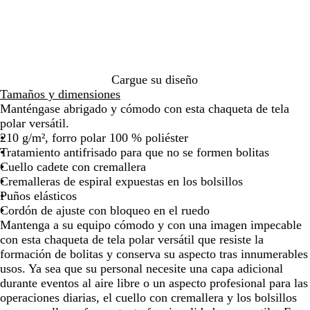
de
de
de
de
de
r
l
las
las
las
las
las
o
m
flechas
flechas
flechas
flechas
flecha
a
para
para
para
para
para
r
arrastrar
arrastrar
arrastrar
arrastrar
arrast
i
n
Cargue su diseño
o
Tamaños y dimensiones
n
Manténgase abrigado y cómodo con esta chaqueta de tela
o
polar versátil.
c
210 g/m², forro polar 100 % poliéster
h
Tratamiento antifrisado para que no se formen bolitas
e
Cuello cadete con cremallera
Cremalleras de espiral expuestas en los bolsillos
Puños elásticos
Cordón de ajuste con bloqueo en el ruedo
Mantenga a su equipo cómodo y con una imagen impecable
con esta chaqueta de tela polar versátil que resiste la
formación de bolitas y conserva su aspecto tras innumerables
usos. Ya sea que su personal necesite una capa adicional
durante eventos al aire libre o un aspecto profesional para las
operaciones diarias, el cuello con cremallera y los bolsillos