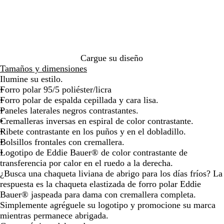
de
de
de
de
b
s
las
las
las
las
ó
j
flechas
flechas
flechas
flechas
n
a
para
para
para
para
o
s
arrastrar
arrastrar
arrastrar
arrastra
s
p
c
e
Cargue su diseño
u
a
Tamaños y dimensiones
r
d
Ilumine su estilo.
o
o
Forro polar 95/5 poliéster/licra
j
Forro polar de espalda cepillada y cara lisa.
a
Paneles laterales negros contrastantes.
s
Cremalleras inversas en espiral de color contrastante.
p
Ribete contrastante en los puños y en el dobladillo.
e
Bolsillos frontales con cremallera.
a
Logotipo de Eddie Bauer® de color contrastante de
d
transferencia por calor en el ruedo a la derecha.
o
¿Busca una chaqueta liviana de abrigo para los días fríos? La
respuesta es la chaqueta elastizada de forro polar Eddie
Bauer® jaspeada para dama con cremallera completa.
Simplemente agréguele su logotipo y promocione su marca
mientras permanece abrigada.