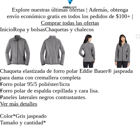
Diapositiva
Explore nuestras últimas ofertas | Además, obtenga
1
envío económico gratis en todos los pedidos de $100+ |
de
Comprar todas las ofertas
1
Inicio
Ropa y bolsas
Chaquetas y chalecos
Diapositiva
Imagen
Ampliado
Use
Haga
Imagen
Ampliado
Use
Haga
Imagen
Ampliado
Use
Haga
Imagen
Amplia
Use
Haga
1
ampliable
al
la
clic
ampliable
al
la
clic
ampliable
al
la
clic
ampliab
al
la
clic
de
con
mínimo
tecla
para
con
mínimo
tecla
para
con
mínimo
tecla
para
con
mínimo
tecla
para
4
zoom
de
expandir
zoom
de
expandir
zoom
de
expandir
zoom
de
expandi
más
más
más
más
(+)
(+)
(+)
(+)
Chaqueta elastizada de forro polar Eddie Bauer® jaspeada
y
y
y
y
para dama con cremallera completa
menos
menos
menos
menos
Forro polar 95/5 poliéster/licra
(-)
(-)
(-)
(-)
Forro polar de espalda cepillada y cara lisa.
para
para
para
para
Paneles laterales negros contrastantes.
acercar/alejar
acercar/alejar
acercar/alejar
acercar/
Ver más detalles
con
con
con
con
zoom
zoom
zoom
zoom
Color
*
Gris jaspeado
y
y
y
y
C
G
Obligatorio
Tamaño y cantidad
*
las
las
las
las
a
r
teclas
teclas
teclas
teclas
r
i