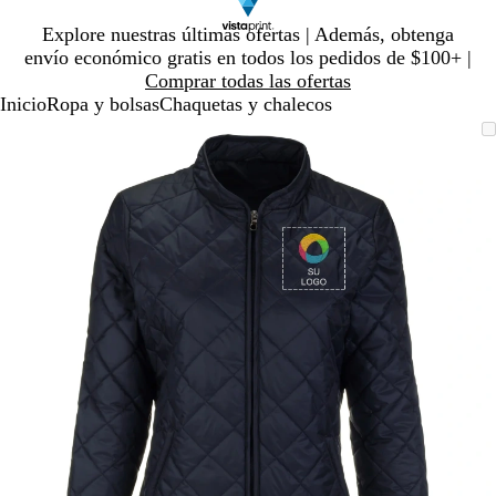
Diapositiva
Explore nuestras últimas ofertas | Además, obtenga
1
envío económico gratis en todos los pedidos de $100+ |
de
Comprar todas las ofertas
1
Inicio
Ropa y bolsas
Chaquetas y chalecos
Diapositiva
Imagen
Ampliado
Use
Haga
1
ampliable
al
la
clic
de
con
mínimo
tecla
para
1
zoom
de
expandir
más
(+)
y
menos
(-)
para
acercar/alejar
con
zoom
y
las
teclas