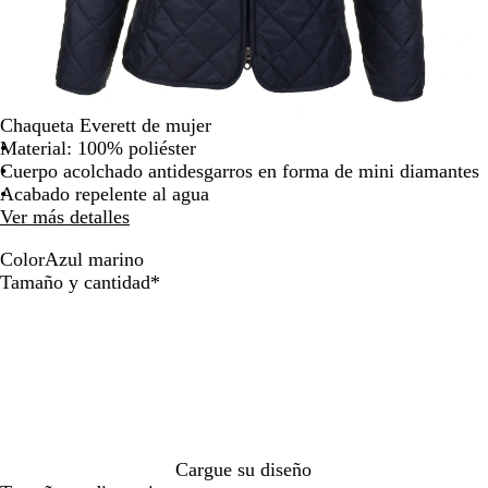
de
las
flechas
para
arrastrar
Chaqueta Everett de mujer
Material: 100% poliéster
Cuerpo acolchado antidesgarros en forma de mini diamantes
Acabado repelente al agua
Ver más detalles
Color
Azul marino
A
Obligatorio
Tamaño y cantidad
*
z
u
l
m
a
r
i
n
Cargue su diseño
o