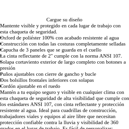
l
de
de
de
de
de
de
de
l
las
las
las
las
las
las
las
o
flechas
flechas
flechas
flechas
flechas
flechas
flec
d
para
para
para
para
para
para
para
Cargue su diseño
e
arrastrar
arrastrar
arrastrar
arrastrar
arrastrar
arrastrar
arras
Mantente visible y protegido en cada lugar de trabajo con
s
esta chaqueta de seguridad.
e
Oxford de poliéster 100% con acabado resistente al agua
g
Construcción con todas las costuras completamente selladas
u
Capucha de 3 paneles que se guarda en el cuello
r
La cinta reflectante de 2" cumple con la norma ANSI 107.
i
Solapa cortaviento exterior de largo completo con botones a
d
presión
a
Puños ajustables con cierre de gancho y bucle
d
Dos bolsillos frontales inferiores con solapas
/
Cordón ajustable en el ruedo
N
Mantén a tu equipo seguro y visible en cualquier clima con
e
esta chaqueta de seguridad de alta visibilidad que cumple con
g
los estándares ANSI 107, con cinta reflectante y protección
r
resistente al agua. Ideal para cuadrillas de construcción,
o
trabajadores viales y equipos al aire libre que necesitan
protección confiable contra la lluvia y visibilidad de 360
grados en el lugar de trabajo. Es fácil de personalizar: