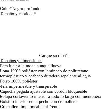
de
de
las
las
Color
*
Negro profundo
flechas
flechas
A
N
Obligatorio
Tamaño y cantidad
*
para
para
z
e
arrastrar
arrastrar
u
g
l
r
h
o
a
p
c
r
i
o
e
f
Cargue su diseño
n
u
Tamaños y dimensiones
d
n
Para lucir a la moda aunque llueva.
a
d
Lona 100% poliéster con laminado de poliuretano
/
o
termoplástico y acabado duradero repelente al agua
A
Forro 100% poliéster
z
Tela impermeable y transpirable
u
Capucha pegada ajustable con cordón bloqueable
l
Solapa cortaviento interior a todo lo largo con mentonera
c
Bolsillo interior en el pecho con cremallera
o
Cremallera impermeable al frente