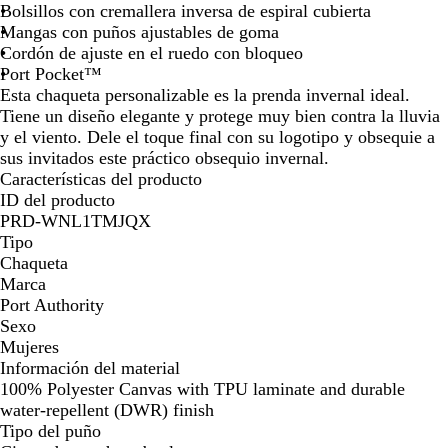
b
Bolsillos con cremallera inversa de espiral cubierta
a
Mangas con puños ajustables de goma
l
Cordón de ajuste en el ruedo con bloqueo
t
Port Pocket™
o
Esta chaqueta personalizable es la prenda invernal ideal.
Tiene un diseño elegante y protege muy bien contra la lluvia
y el viento. Dele el toque final con su logotipo y obsequie a
sus invitados este práctico obsequio invernal.
Características del producto
ID del producto
PRD-WNL1TMJQX
Tipo
Chaqueta
Marca
Port Authority
Sexo
Mujeres
Información del material
100% Polyester Canvas with TPU laminate and durable
water-repellent (DWR) finish
Tipo del puño