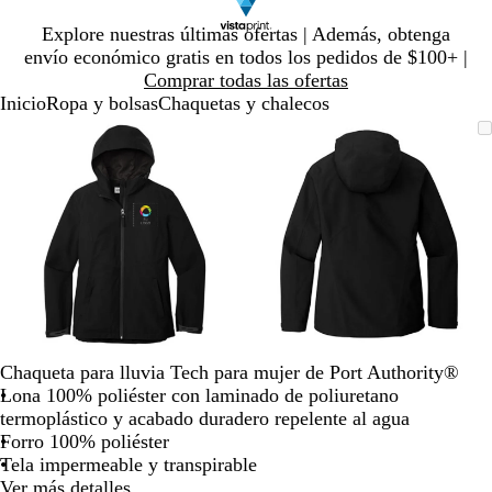
Diapositiva
Explore nuestras últimas ofertas | Además, obtenga
1
envío económico gratis en todos los pedidos de $100+ |
de
Comprar todas las ofertas
1
Inicio
Ropa y bolsas
Chaquetas y chalecos
Diapositiva
Imagen
Ampliado
Use
Haga
Imagen
Ampliado
Use
Haga
1
ampliable
al
la
clic
ampliable
al
la
clic
de
con
mínimo
tecla
para
con
mínimo
tecla
para
2
zoom
de
expandir
zoom
de
expandir
más
más
(+)
(+)
y
y
menos
menos
(-)
(-)
para
para
acercar/alejar
acercar/alejar
Chaqueta para lluvia Tech para mujer de Port Authority®
con
con
Lona 100% poliéster con laminado de poliuretano
zoom
zoom
termoplástico y acabado duradero repelente al agua
y
y
Forro 100% poliéster
las
las
Tela impermeable y transpirable
teclas
teclas
Ver más detalles