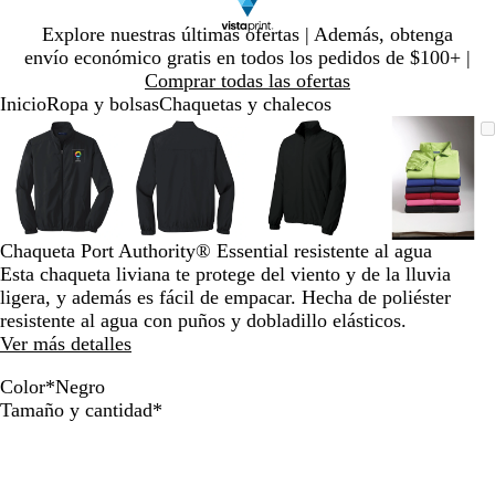
Diapositiva
Explore nuestras últimas ofertas | Además, obtenga
1
envío económico gratis en todos los pedidos de $100+ |
de
Comprar todas las ofertas
1
Inicio
Ropa y bolsas
Chaquetas y chalecos
Diapositiva
Imagen
Ampliado
Use
Haga
Imagen
Ampliado
Use
Haga
Imagen
Ampliado
Use
Haga
Imagen
Amplia
Use
Haga
1
ampliable
al
la
clic
ampliable
al
la
clic
ampliable
al
la
clic
ampliab
al
la
clic
de
con
mínimo
tecla
para
con
mínimo
tecla
para
con
mínimo
tecla
para
con
mínimo
tecla
para
4
zoom
de
expandir
zoom
de
expandir
zoom
de
expandir
zoom
de
expandi
más
más
más
más
(+)
(+)
(+)
(+)
Chaqueta Port Authority® Essential resistente al agua
y
y
y
y
Esta chaqueta liviana te protege del viento y de la lluvia
menos
menos
menos
menos
ligera, y además es fácil de empacar. Hecha de poliéster
(-)
(-)
(-)
(-)
resistente al agua con puños y dobladillo elásticos.
para
para
para
para
Ver más detalles
acercar/alejar
acercar/alejar
acercar/alejar
acercar/
con
con
con
con
Color
*
Negro
zoom
zoom
zoom
zoom
N
A
Obligatorio
Tamaño y cantidad
*
y
y
y
y
e
z
las
las
las
las
g
u
teclas
teclas
teclas
teclas
r
l