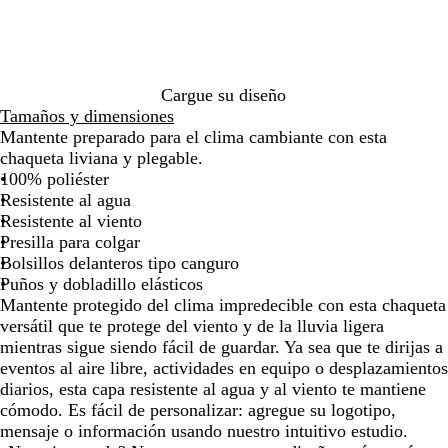
de
de
de
de
o
m
las
las
las
las
a
flechas
flechas
flechas
flechas
r
para
para
para
para
i
arrastrar
arrastrar
arrastrar
arrastra
n
Cargue su diseño
o
Tamaños y dimensiones
v
Mantente preparado para el clima cambiante con esta
e
chaqueta liviana y plegable.
r
100% poliéster
d
Resistente al agua
a
Resistente al viento
d
Presilla para colgar
e
Bolsillos delanteros tipo canguro
r
Puños y dobladillo elásticos
o
Mantente protegido del clima impredecible con esta chaqueta
versátil que te protege del viento y de la lluvia ligera
mientras sigue siendo fácil de guardar. Ya sea que te dirijas a
eventos al aire libre, actividades en equipo o desplazamientos
diarios, esta capa resistente al agua y al viento te mantiene
cómodo. Es fácil de personalizar: agregue su logotipo,
mensaje o información usando nuestro intuitivo estudio.