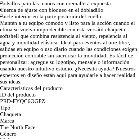
j
u
Bolsillos para las manos con cremallera expuesta
a
r
Cuerda de ajuste con bloqueo en el dobladillo
s
o
Bucle interior en la parte posterior del cuello
p
j
Mantén a tu equipo cómodo y listo para la acción cuando el
e
a
clima se vuelva impredecible con esta versátil chaqueta
a
s
softshell que combina resistencia al viento, repelencia al
d
p
agua y movilidad elástica. Ideal para eventos al aire libre,
o
e
salidas en equipo o uso diario cuando las condiciones exigen
a
protección confiable sin sacrificar la movilidad. Es fácil de
d
personalizar: agregue su logotipo, mensaje o información
o
usando nuestro intuitivo estudio. ¿Necesita ayuda? Nuestros
expertos en diseño están aquí para ayudarle a hacer realidad
sus ideas.
Características del producto
ID del producto
PRD-FYQC6OGPZ
Tipo
Chaqueta
Marca
The North Face
Género