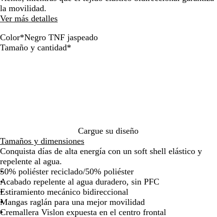
de
de
la movilidad.
las
las
Ver más detalles
flechas
flechas
para
para
Color
*
Negro TNF jaspeado
arrastrar
arrastrar
C
G
S
N
Obligatorio
Tamaño y cantidad
*
a
r
h
e
q
i
a
g
u
s
d
r
i
a
y
o
s
B
T
f
l
N
a
u
F
l
e
j
Cargue su diseño
t
,
a
Tamaños y dimensiones
o
a
s
Conquista días de alta energía con un soft shell elástico y
o
z
p
repelente al agua.
s
u
e
50% poliéster reciclado/50% poliéster
c
l
a
Acabado repelente al agua duradero, sin PFC
u
o
d
Estiramiento mecánico bidireccional
r
s
o
Mangas raglán para una mejor movilidad
o
c
Cremallera Vislon expuesta en el centro frontal