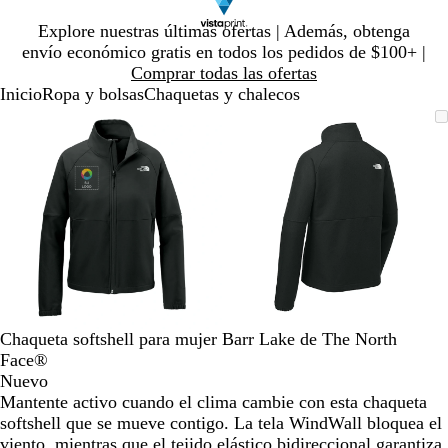
Diapositiva
Explore nuestras últimas ofertas | Además, obtenga
1
envío económico gratis en todos los pedidos de $100+ |
de
Comprar todas las ofertas
1
Inicio
Ropa y bolsas
Chaquetas y chalecos
Diapositiva
Imagen
Ampliado
Use
Haga
Imagen
Ampliado
Use
Haga
1
ampliable
al
la
clic
ampliable
al
la
clic
de
con
mínimo
tecla
para
con
mínimo
tecla
para
2
zoom
de
expandir
zoom
de
expandir
más
más
(+)
(+)
y
y
menos
menos
(-)
(-)
para
para
acercar/alejar
acercar/alejar
Chaqueta softshell para mujer Barr Lake de The North
con
con
Face®
zoom
zoom
Nuevo
y
y
Mantente activo cuando el clima cambie con esta chaqueta
las
las
softshell que se mueve contigo. La tela WindWall bloquea el
teclas
teclas
viento, mientras que el tejido elástico bidireccional garantiza