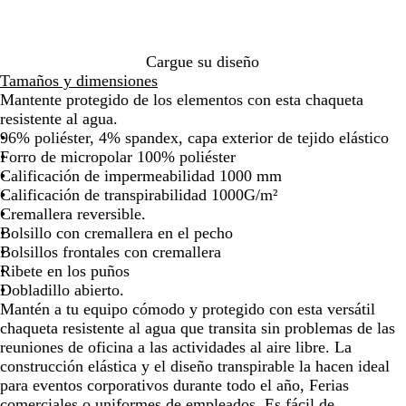
u
a
/
de
de
de
de
de
de
de
m
r
C
las
las
las
las
las
las
las
o
i
r
flechas
flechas
flechas
flechas
flechas
flechas
flec
/
n
o
para
para
para
para
para
para
para
Cargue su diseño
C
o
m
arrastrar
arrastrar
arrastrar
arrastrar
arrastrar
arrastrar
arras
Tamaños y dimensiones
r
A
o
Mantente protegido de los elementos con esta chaqueta
o
t
resistente al agua.
m
l
96% poliéster, 4% spandex, capa exterior de tejido elástico
o
á
Forro de micropolar 100% poliéster
n
Calificación de impermeabilidad 1000 mm
t
Calificación de transpirabilidad 1000G/m²
i
Cremallera reversible.
c
Bolsillo con cremallera en el pecho
o
Bolsillos frontales con cremallera
/
Ribete en los puños
C
Dobladillo abierto.
r
Mantén a tu equipo cómodo y protegido con esta versátil
o
chaqueta resistente al agua que transita sin problemas de las
m
reuniones de oficina a las actividades al aire libre. La
o
construcción elástica y el diseño transpirable la hacen ideal
para eventos corporativos durante todo el año, Ferias
comerciales o uniformes de empleados. Es fácil de