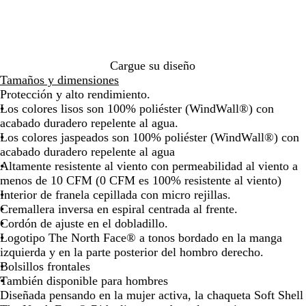
de
de
de
de
de
de
de
de
de
o
d
o
las
las
las
las
las
las
las
las
las
s
e
flechas
flechas
flechas
flechas
flechas
flechas
flechas
flechas
fle
c
m
para
para
para
para
para
para
para
para
par
u
o
arrastrar
arrastrar
arrastrar
arrastrar
arrastrar
arrastrar
arrastrar
arrastrar
arr
r
r
Cargue su diseño
o
a
Tamaños y dimensiones
j
Protección y alto rendimiento.
a
Los colores lisos son 100% poliéster (WindWall®) con
s
acabado duradero repelente al agua.
p
Los colores jaspeados son 100% poliéster (WindWall®) con
e
acabado duradero repelente al agua
a
Altamente resistente al viento con permeabilidad al viento a
d
menos de 10 CFM (0 CFM es 100% resistente al viento)
o
Interior de franela cepillada con micro rejillas.
Cremallera inversa en espiral centrada al frente.
Cordón de ajuste en el dobladillo.
Logotipo The North Face® a tonos bordado en la manga
izquierda y en la parte posterior del hombro derecho.
Bolsillos frontales
También disponible para hombres
Diseñada pensando en la mujer activa, la chaqueta Soft Shell