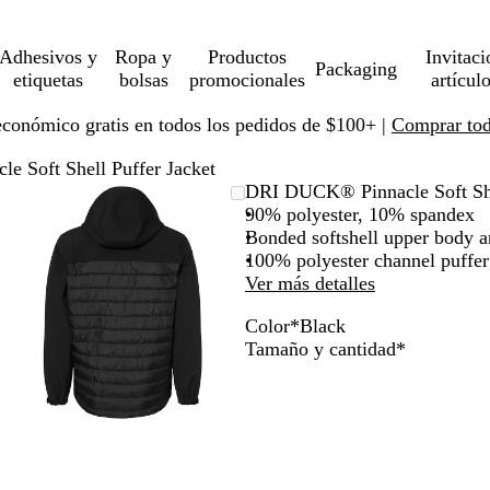
Adhesivos y
Ropa y
Productos
Invitaci
Packaging
etiquetas
bolsas
promocionales
artícul
económico gratis en todos los pedidos de $100+ |
Comprar toda
 Soft Shell Puffer Jacket
Imagen
Ampliado
Use
Haga
DRI DUCK® Pinnacle Soft She
ampliable
al
la
clic
90% polyester, 10% spandex
con
mínimo
tecla
para
Bonded softshell upper body a
zoom
de
expandir
100% polyester channel puffer 
más
Ver más detalles
(+)
Color
*
Black
y
B
B
Obligatori
Tamaño y cantidad
*
menos
l
l
(-)
a
a
para
c
c
acercar/alejar
k
k
con
H
zoom
e
y