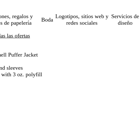
ones, regalos y
Logotipos, sitios web y
Servicios de
Boda
os de papelería
redes sociales
diseño
s las ofertas
ll Puffer Jacket
nd sleeves
with 3 oz. polyfill
o