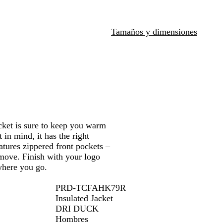
a
las
t
teclas
h
de
Tamaños y dimensiones
e
las
r
flechas
/
para
B
arrastrar
l
a
c
k
ket is sure to keep you warm
 in mind, it has the right
eatures zippered front pockets –
move. Finish with your logo
where you go.
PRD-TCFAHK79R
Insulated Jacket
DRI DUCK
Hombres