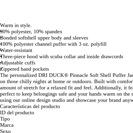
las
las
teclas
teclas
de
de
las
las
Warm in style.
flechas
flechas
90% polyester, 10% spandex
para
para
Bonded softshell upper body and sleeves
arrastrar
arrastrar
100% polyester channel puffer with 3 oz. polyfill
Water-resistant
Three-piece hood with scuba collar and inside drawcords
Adjustable cuffs
Zippered hand pockets
The personalized DRI DUCK® Pinnacle Soft Shell Puffer Jac
on those chilly nights at home or outdoors. Built with comfort
amount of stretch for a relaxed fit and feel. Additionally, it f
perfect to keep belongings safe and your hands warm on the 
using our online design studio and showcase your brand any
Características del producto
ID del producto
Tipo
Marca
Sexo