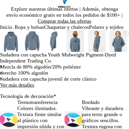
Diapositiva
Explore nuestras últimas ofertas | Además, obtenga
1
envío económico gratis en todos los pedidos de $100+ |
de
Comprar todas las ofertas
1
Inicio
Ropa y bolsas
Chaquetas y chalecos
Polares y tejidos
...
Diapositiva
Imagen
Ampliado
Use
Haga
Imagen
Ampliado
Use
Haga
Imagen
Ampliado
Use
Haga
Imagen
Ampliado
Use
Haga
Imagen
Ampliado
Use
Haga
Imag
Ampl
Use
Haga
1
ampliable
al
la
clic
ampliable
al
la
clic
ampliable
al
la
clic
ampliable
al
la
clic
ampliable
al
la
clic
ampl
al
la
clic
de
con
mínimo
tecla
para
con
mínimo
tecla
para
con
mínimo
tecla
para
con
mínimo
tecla
para
con
mínimo
tecla
para
con
míni
tecla
para
6
zoom
de
expandir
zoom
de
expandir
zoom
de
expandir
zoom
de
expandir
zoom
de
expandir
zoo
de
expa
Sudadera con capucha Youth Midweight Pigment-Dyed
más
más
más
más
más
más
Independent Trading Co.
(+)
(+)
(+)
(+)
(+)
(+)
Mezcla de 80% algodón/20% poliéster
y
y
y
y
y
y
derecho 100% algodón
menos
menos
menos
menos
menos
meno
Sudadera con capucha juvenil de corte clásico
(-)
(-)
(-)
(-)
(-)
(-)
Ver más detalles
para
para
para
para
para
para
acercar/alejar
acercar/alejar
acercar/alejar
acercar/alejar
acercar/alejar
acerc
Tecnología de decoración
*
con
con
con
con
con
con
Termotransferencia
Bordado
zoom
zoom
zoom
zoom
zoom
zoo
Colores ilimitados.
Vibrante y duradera
y
y
y
y
y
y
Textura firme similar
para texto grande o
las
las
las
las
las
las
al plástico con
gráficos sencillos.
teclas
teclas
teclas
teclas
teclas
tecla
impresión nítida y con
Textura rugosa con