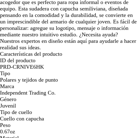
a
a
acogedor que es perfecto para ropa informal o eventos de
d
d
equipo. Esta sudadera con capucha semiliviana, diseñada
o
o
pensando en la comodidad y la durabilidad, se convierte en
un imprescindible del armario de cualquier joven. Es fácil de
personalizar: agregue su logotipo, mensaje o información
mediante nuestro intuitivo estudio. ¿Necesita ayuda?
Nuestros expertos en diseño están aquí para ayudarle a hacer
realidad sus ideas.
Características del producto
ID del producto
PRD-CRNIVE6HK
Tipo
Polares y tejidos de punto
Marca
Independent Trading Co.
Género
Juvenil
Tipo de cuello
Cuello con capucha
Peso
0.67oz