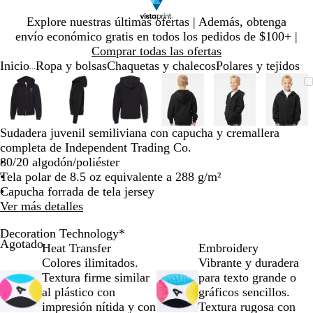
Diapositiva
Explore nuestras últimas ofertas | Además, obtenga
1
envío económico gratis en todos los pedidos de $100+ |
de
Comprar todas las ofertas
1
Inicio
Ropa y bolsas
Chaquetas y chalecos
Polares y tejidos
...
Diapositiva
Imagen
Ampliado
Use
Haga
Imagen
Ampliado
Use
Haga
Imagen
Ampliado
Use
Haga
Imagen
Ampliado
Use
Haga
Imagen
Ampliado
Use
Haga
Imag
Ampl
Use
Haga
1
ampliable
al
la
clic
ampliable
al
la
clic
ampliable
al
la
clic
ampliable
al
la
clic
ampliable
al
la
clic
ampl
al
la
clic
de
con
mínimo
tecla
para
con
mínimo
tecla
para
con
mínimo
tecla
para
con
mínimo
tecla
para
con
mínimo
tecla
para
con
míni
tecla
para
6
zoom
de
expandir
zoom
de
expandir
zoom
de
expandir
zoom
de
expandir
zoom
de
expandir
zoo
de
expa
Sudadera juvenil semiliviana con capucha y cremallera
más
más
más
más
más
más
completa de Independent Trading Co.
(+)
(+)
(+)
(+)
(+)
(+)
80/20 algodón/poliéster
y
y
y
y
y
y
Tela polar de 8.5 oz equivalente a 288 g/m²
menos
menos
menos
menos
menos
meno
Capucha forrada de tela jersey
(-)
(-)
(-)
(-)
(-)
(-)
Ver más detalles
para
para
para
para
para
para
acercar/alejar
acercar/alejar
acercar/alejar
acercar/alejar
acercar/alejar
acerc
Decoration Technology
*
con
con
con
con
con
con
Agotado
Heat Transfer
Embroidery
zoom
zoom
zoom
zoom
zoom
zoo
Colores ilimitados.
Vibrante y duradera
y
y
y
y
y
y
Textura firme similar
para texto grande o
las
las
las
las
las
las
al plástico con
gráficos sencillos.
teclas
teclas
teclas
teclas
teclas
tecla
impresión nítida y con
Textura rugosa con