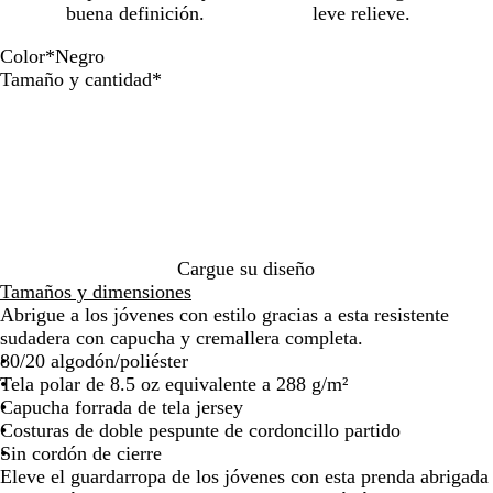
de
de
de
de
de
de
buena definición.
leve relieve.
las
las
las
las
las
las
flechas
flechas
flechas
flechas
flechas
flech
Color
*
Negro
para
para
para
para
para
para
N
A
C
G
Obligatorio
Tamaño y cantidad
*
arrastrar
arrastrar
arrastrar
arrastrar
arrastrar
arras
e
z
a
r
g
u
r
i
r
l
b
s
o
m
ó
j
a
n
a
r
j
s
i
a
p
n
s
e
Cargue su diseño
o
p
a
Tamaños y dimensiones
e
d
Abrigue a los jóvenes con estilo gracias a esta resistente
a
o
sudadera con capucha y cremallera completa.
d
80/20 algodón/poliéster
o
Tela polar de 8.5 oz equivalente a 288 g/m²
Capucha forrada de tela jersey
Costuras de doble pespunte de cordoncillo partido
Sin cordón de cierre
Eleve el guardarropa de los jóvenes con esta prenda abrigada