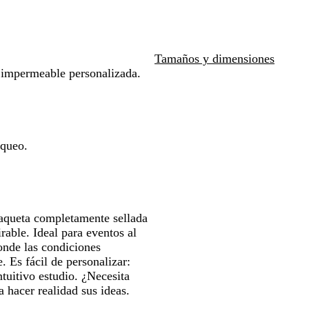
r
c
las
o
l
teclas
f
a
de
u
las
Tamaños y dimensiones
n
flechas
 impermeable personalizada.
d
para
o
arrastrar
oqueo.
aqueta completamente sellada
able. Ideal para eventos al
donde las condiciones
. Es fácil de personalizar:
tuitivo estudio. ¿Necesita
 hacer realidad sus ideas.