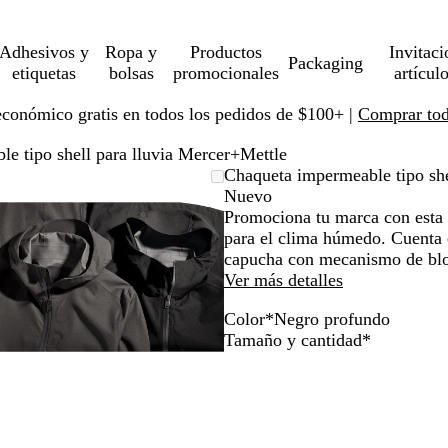
Adhesivos y
Ropa y
Productos
Invitaci
Packaging
etiquetas
bolsas
promocionales
artícul
económico gratis en todos los pedidos de $100+ |
Comprar toda
e tipo shell para lluvia Mercer+Mettle
Imagen
Ampliado
Use
Haga
Chaqueta impermeable tipo she
ampliable
al
la
clic
Nuevo
con
mínimo
tecla
para
Promociona tu marca con esta 
zoom
de
expandir
para el clima húmedo. Cuenta 
más
capucha con mecanismo de bl
(+)
Ver más detalles
y
Color
*
Negro profundo
menos
N
G
Obligatori
Tamaño y cantidad
*
(-)
e
r
para
g
i
acercar/alejar
r
s
con
o
a
zoom
p
n
y