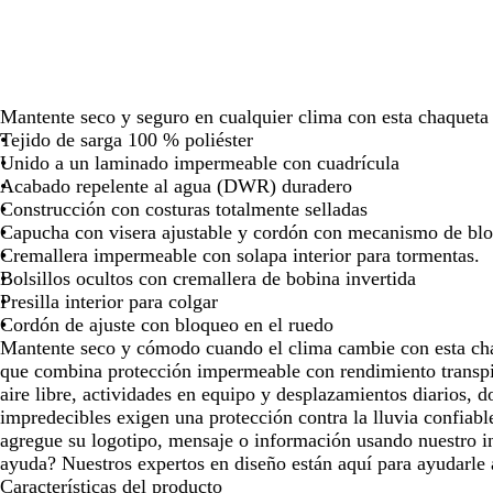
las
las
teclas
teclas
de
de
las
las
flechas
flechas
Mantente seco y seguro en cualquier clima con esta chaqueta
para
para
Tejido de sarga 100 % poliéster
arrastrar
arrastrar
Unido a un laminado impermeable con cuadrícula
Acabado repelente al agua (DWR) duradero
Construcción con costuras totalmente selladas
Capucha con visera ajustable y cordón con mecanismo de bl
Cremallera impermeable con solapa interior para tormentas.
Bolsillos ocultos con cremallera de bobina invertida
Presilla interior para colgar
Cordón de ajuste con bloqueo en el ruedo
Mantente seco y cómodo cuando el clima cambie con esta ch
que combina protección impermeable con rendimiento transpir
aire libre, actividades en equipo y desplazamientos diarios, 
impredecibles exigen una protección contra la lluvia confiable
agregue su logotipo, mensaje o información usando nuestro in
ayuda? Nuestros expertos en diseño están aquí para ayudarle a
Características del producto