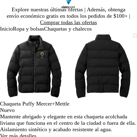
Diapositiva
Explore nuestras últimas ofertas | Además, obtenga
1
envío económico gratis en todos los pedidos de $100+ |
de
Comprar todas las ofertas
1
Inicio
Ropa y bolsas
Chaquetas y chalecos
Diapositiva
Imagen
Ampliado
Use
Haga
Imagen
Ampliado
Use
Haga
1
ampliable
al
la
clic
ampliable
al
la
clic
de
con
mínimo
tecla
para
con
mínimo
tecla
para
2
zoom
de
expandir
zoom
de
expandir
más
más
(+)
(+)
y
y
menos
menos
(-)
(-)
para
para
acercar/alejar
acercar/alejar
Chaqueta Puffy Mercer+Mettle
con
con
Nuevo
zoom
zoom
Mantente abrigado y elegante en esta chaqueta acolchada
y
y
liviana que funciona en el centro de la ciudad o fuera de ella.
las
las
Aislamiento sintético y acabado resistente al agua.
teclas
teclas
Ver más detalles