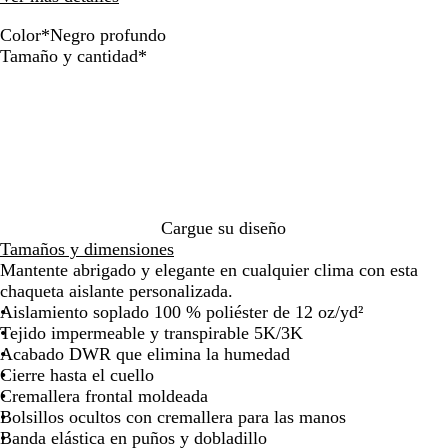
de
de
las
las
Color
*
Negro profundo
flechas
flechas
N
G
A
V
Obligatorio
Tamaño y cantidad
*
para
para
e
r
z
e
arrastrar
arrastrar
g
i
u
r
r
s
l
d
o
a
m
e
p
n
a
T
r
c
r
o
o
l
i
w
f
a
n
n
Cargue su diseño
u
o
s
Tamaños y dimensiones
n
n
e
Mantente abrigado y elegante en cualquier clima con esta
d
o
n
chaqueta aislante personalizada.
o
c
d
Aislamiento soplado 100 % poliéster de 12 oz/yd²
h
Tejido impermeable y transpirable 5K/3K
e
Acabado DWR que elimina la humedad
Cierre hasta el cuello
Cremallera frontal moldeada
Bolsillos ocultos con cremallera para las manos
Banda elástica en puños y dobladillo