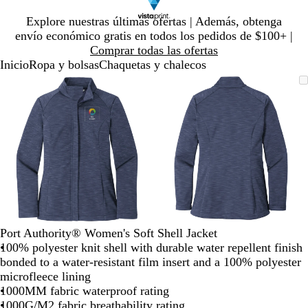
Diapositiva
Explore nuestras últimas ofertas | Además, obtenga
1
envío económico gratis en todos los pedidos de $100+ |
de
Comprar todas las ofertas
1
Inicio
Ropa y bolsas
Chaquetas y chalecos
Diapositiva
Imagen
Ampliado
Use
Haga
Imagen
Ampliado
Use
Haga
1
ampliable
al
la
clic
ampliable
al
la
clic
de
con
mínimo
tecla
para
con
mínimo
tecla
para
2
zoom
de
expandir
zoom
de
expandir
más
más
(+)
(+)
y
y
menos
menos
(-)
(-)
para
para
acercar/alejar
acercar/alejar
Port Authority® Women's Soft Shell Jacket
con
con
100% polyester knit shell with durable water repellent finish
zoom
zoom
bonded to a water-resistant film insert and a 100% polyester
y
y
microfleece lining
las
las
1000MM fabric waterproof rating
teclas
teclas
1000G/M2 fabric breathability rating