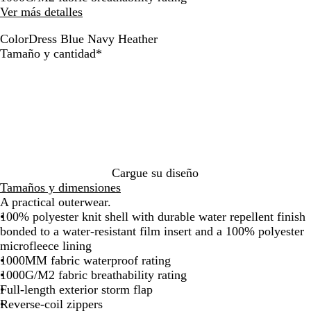
de
de
Ver más detalles
las
las
flechas
flechas
Color
Dress Blue Navy Heather
para
para
D
Obligatorio
Tamaño y cantidad
*
arrastrar
arrastrar
r
e
s
s
B
l
u
e
Cargue su diseño
N
Tamaños y dimensiones
a
A practical outerwear.
v
100% polyester knit shell with durable water repellent finish
y
bonded to a water-resistant film insert and a 100% polyester
H
microfleece lining
e
1000MM fabric waterproof rating
a
1000G/M2 fabric breathability rating
t
Full-length exterior storm flap
h
Reverse-coil zippers