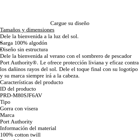
de
de
de
de
e
o
a
las
las
las
las
a
r
flechas
flechas
flechas
flechas
l
i
para
para
para
para
n
Cargue su diseño
arrastrar
arrastrar
arrastrar
arrastra
o
Tamaños y dimensiones
Dele la bienvenida a la luz del sol.
Sarga 100% algodón
Diseño sin estructura
Dele la bienvenida al verano con el sombrero de pescador
Port Authority®. Le ofrece protección liviana y eficaz contra
los dañinos rayos del sol. Dele el toque final con su logotipo
y su marca siempre irá a la cabeza.
Características del producto
ID del producto
PRD-M80SJF6AV
Tipo
Gorra con visera
Marca
Port Authority
Información del material
100% cotton twill