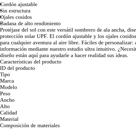
Cordón ajustable
las
las
Sin estructura
teclas
teclas
Ojales cosidos
de
de
Badana de alto rendimiento
las
las
Protéjase del sol con este versátil sombrero de ala ancha, dis
flechas
flechas
protección solar UPF. El cordón ajustable y los ojales cosidos
para
para
para cualquier aventura al aire libre. Fáciles de personalizar
arrastrar
arrastrar
información mediante nuestro estudio ultra intuitivo. ¿Neces
diseño están aquí para ayudarle a hacer realidad sus ideas.
Características del producto
ID del producto
Tipo
Marca
Modelo
Peso
Ancho
Alto
Calidad
Material
Composición de materiales