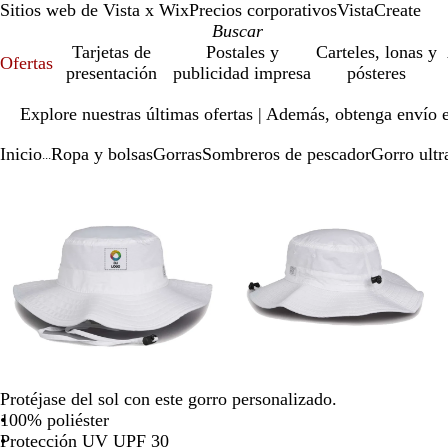
Sitios web de Vista x Wix
Precios corporativos
VistaCreate
Tarjetas de
Postales y
Carteles, lonas y
Ofertas
presentación
publicidad impresa
pósteres
Diapositiva
Explore nuestras últimas ofertas | Además, obtenga envío 
1
de
Inicio
Ropa y bolsas
Gorras
Sombreros de pescador
Gorro ult
1
...
Diapositiva
Imagen
Ampliado
Use
Haga
Imagen
Ampliado
Use
Haga
1
ampliable
al
la
clic
ampliable
al
la
clic
de
con
mínimo
tecla
para
con
mínimo
tecla
para
3
zoom
de
expandir
zoom
de
expandir
más
más
(+)
(+)
y
y
menos
menos
(-)
(-)
para
para
acercar/alejar
acercar/alejar
Protéjase del sol con este gorro personalizado.
con
con
100% poliéster
zoom
zoom
Protección UV UPF 30
y
y