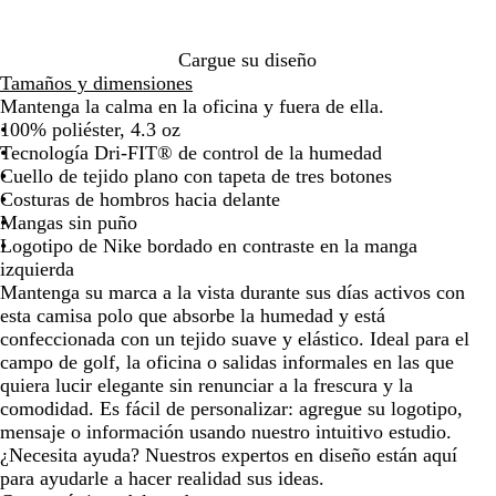
de
de
de
de
de
de
de
de
de
m
ú
r
a
a
i
r
c
u
l
i
b
í
u
v
l
j
las
las
las
las
las
las
las
las
las
n
c
q
l
r
t
i
a
i
o
v
a
o
l
o
o
a
flechas
flechas
flechas
flechas
flechas
flechas
flechas
flechas
fle
a
i
u
p
g
a
n
n
p
r
e
n
V
d
Cargue su diseño
para
para
para
para
para
para
para
para
par
s
d
e
a
a
o
c
o
r
o
a
o
Tamaños y dimensiones
arrastrar
arrastrar
arrastrar
arrastrar
arrastrar
arrastrar
arrastrar
arrastrar
arr
i
o
s
r
n
h
s
r
b
Mantenga la calma en la oficina y fuera de ella.
o
a
t
t
a
i
s
r
100% poliéster, 4.3 oz
i
a
t
i
i
Tecnología Dri-FIT® de control de la humedad
d
a
t
l
Cuello de tejido plano con tapeta de tres botones
o
r
y
l
Costuras de hombros hacia delante
i
a
Mangas sin puño
o
n
Logotipo de Nike bordado en contraste en la manga
t
izquierda
e
Mantenga su marca a la vista durante sus días activos con
esta camisa polo que absorbe la humedad y está
confeccionada con un tejido suave y elástico. Ideal para el
campo de golf, la oficina o salidas informales en las que
quiera lucir elegante sin renunciar a la frescura y la
comodidad. Es fácil de personalizar: agregue su logotipo,
mensaje o información usando nuestro intuitivo estudio.
¿Necesita ayuda? Nuestros expertos en diseño están aquí
para ayudarle a hacer realidad sus ideas.