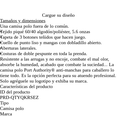
de
de
de
de
de
de
r
a
s
e
las
las
las
las
las
las
i
l
c
r
flechas
flechas
flechas
flechas
flechas
flech
n
u
o
Cargue su diseño
para
para
para
para
para
para
o
r
Tamaños y dimensiones
arrastrar
arrastrar
arrastrar
arrastrar
arrastrar
arras
o
Una camisa polo fuera de lo común.
Tejido piqué 60/40 algodón/poliéster, 5.6 onzas
Tapeta de 3 botones teñidos que hacen juego.
Cuello de punto liso y mangas con dobladillo abierto.
Aberturas laterales.
Costuras de doble pespunte en toda la prenda.
Resistente a las arrugas y no encoje, combate el mal olor,
absorbe la humedad, acabado que combate la suciedad... La
camisa polo Port Authority® anti-manchas para caballero lo
tiene todo. Es la opción perfecta para su atuendo profesional.
Solo agréguele su logotipo y exhiba su marca.
Características del producto
ID del producto
PRD-QTYQKRSEZ
Tipo
Camisa polo
Marca