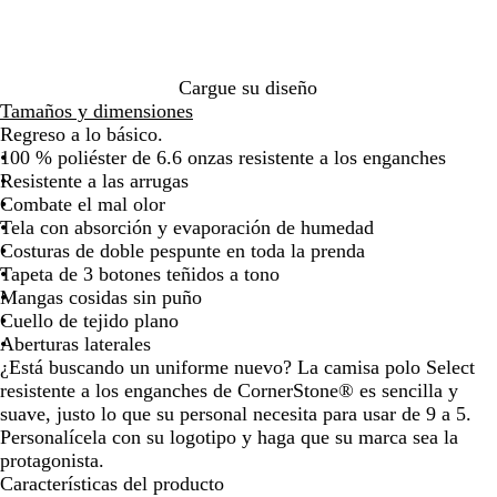
de
de
de
de
de
de
a
o
t
e
o
n
e
a
las
las
las
las
las
las
r
s
e
a
g
flechas
flechas
flechas
flechas
flechas
flech
i
c
l
a
para
para
para
para
para
para
n
u
t
Cargue su diseño
arrastrar
arrastrar
arrastrar
arrastrar
arrastrar
arras
o
r
a
Tamaños y dimensiones
o
o
Regreso a lo básico.
s
100 % poliéster de 6.6 onzas resistente a los enganches
c
Resistente a las arrugas
u
Combate el mal olor
r
Tela con absorción y evaporación de humedad
o
Costuras de doble pespunte en toda la prenda
Tapeta de 3 botones teñidos a tono
Mangas cosidas sin puño
Cuello de tejido plano
Aberturas laterales
¿Está buscando un uniforme nuevo? La camisa polo Select
resistente a los enganches de CornerStone® es sencilla y
suave, justo lo que su personal necesita para usar de 9 a 5.
Personalícela con su logotipo y haga que su marca sea la
protagonista.
Características del producto