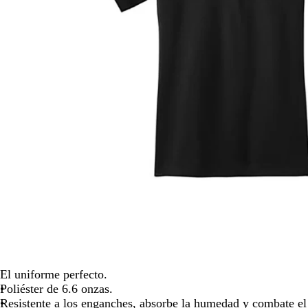
las
teclas
de
las
flechas
para
arrastrar
El uniforme perfecto.
Poliéster de 6.6 onzas.
Resistente a los enganches, absorbe la humedad y combate el