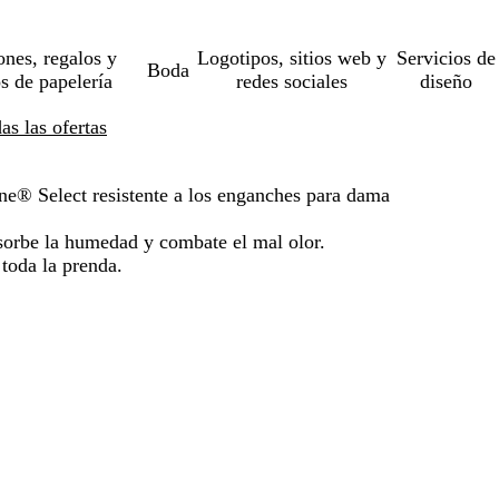
ones, regalos y
Logotipos, sitios web y
Servicios de
Boda
os de papelería
redes sociales
diseño
s las ofertas
ne® Select resistente a los enganches para dama
bsorbe la humedad y combate el mal olor.
toda la prenda.
o