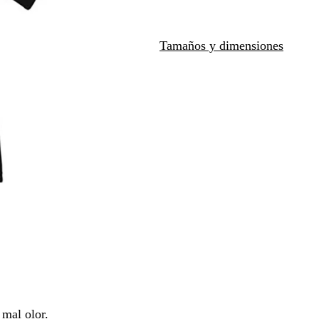
i
l
n
o
Tamaños y dimensiones
o
s
c
u
r
o
 mal olor.