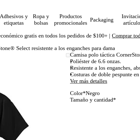
Adhesivos y
Ropa y
Productos
Invitaci
Packaging
etiquetas
bolsas
promocionales
artícul
económico gratis en todos los pedidos de $100+ |
Comprar toda
tone® Select resistente a los enganches para dama
Camisa polo táctica CornerSto
Poliéster de 6.6 onzas.
Resistente a los enganches, a
Costuras de doble pespunte en 
Ver más detalles
Color
*
Negro
C
A
A
N
Obligatori
Tamaño y cantidad
*
a
z
z
e
r
u
u
g
b
l
l
r
ó
m
r
o
n
a
e
r
a