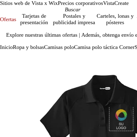
Sitios web de Vista x Wix
Precios corporativos
VistaCreate
Tarjetas de
Postales y
Carteles, lonas y
Ofertas
presentación
publicidad impresa
pósteres
Diapositiva
Explore nuestras últimas ofertas | Además, obtenga envío 
1
de
Inicio
Ropa y bolsas
Camisas polo
Camisa polo táctica CornerS
1
Diapositiva
Imagen
Ampliado
Use
Haga
1
ampliable
al
la
clic
de
con
mínimo
tecla
para
1
zoom
de
expandir
más
(+)
y
menos
(-)
para
acercar/alejar
con
zoom
y