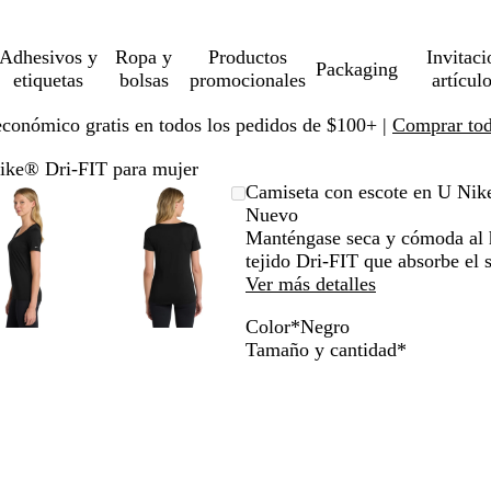
Adhesivos y
Ropa y
Productos
Invitaci
Packaging
etiquetas
bolsas
promocionales
artícul
económico gratis en todos los pedidos de $100+ |
Comprar toda
ike® Dri-FIT para mujer
Imagen
Ampliado
Use
Haga
Imagen
Ampliado
Use
Haga
Camiseta con escote en U Nik
ampliable
al
la
clic
ampliable
al
la
clic
Nuevo
con
mínimo
tecla
para
con
mínimo
tecla
para
Manténgase seca y cómoda al h
zoom
de
expandir
zoom
de
expandir
tejido Dri-FIT que absorbe el 
más
más
Ver más detalles
(+)
(+)
Color
*
Negro
y
y
N
B
R
A
A
Obligatori
Tamaño y cantidad
*
menos
menos
e
l
o
z
n
(-)
(-)
g
a
j
u
t
para
para
r
n
o
l
r
acercar/alejar
acercar/alejar
o
c
u
m
a
con
con
o
n
a
c
zoom
zoom
i
r
i
y
y