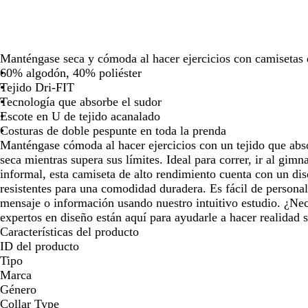
las
las
las
teclas
teclas
teclas
de
de
de
las
las
las
Manténgase seca y cómoda al hacer ejercicios con camisetas 
flechas
flechas
flechas
60% algodón, 40% poliéster
para
para
para
Tejido Dri-FIT
arrastrar
arrastrar
arrastrar
Tecnología que absorbe el sudor
Escote en U de tejido acanalado
Costuras de doble pespunte en toda la prenda
Manténgase cómoda al hacer ejercicios con un tejido que abs
seca mientras supera sus límites. Ideal para correr, ir al gim
informal, esta camiseta de alto rendimiento cuenta con un dis
resistentes para una comodidad duradera. Es fácil de personal
mensaje o información usando nuestro intuitivo estudio. ¿Ne
expertos en diseño están aquí para ayudarle a hacer realidad s
Características del producto
ID del producto
Tipo
Marca
Género
Collar Type