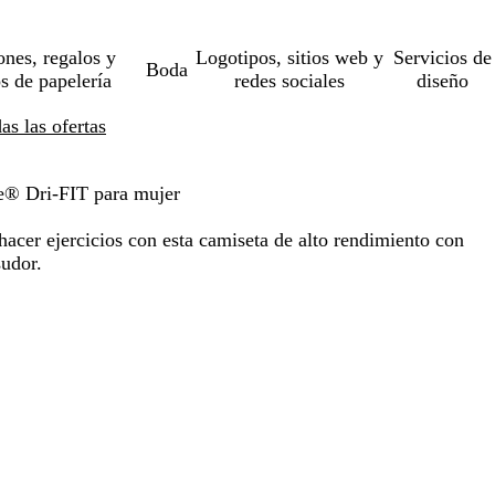
ones, regalos y
Logotipos, sitios web y
Servicios de
Boda
os de papelería
redes sociales
diseño
s las ofertas
e® Dri-FIT para mujer
acer ejercicios con esta camiseta de alto rendimiento con
sudor.
o