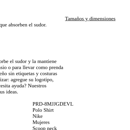
v
i
t
las
las
e
n
a
teclas
teclas
r
o
de
de
Tamaños y dimensiones
s
u
las
las
que absorben el sudor.
i
n
flechas
flechas
t
i
para
para
a
v
arrastrar
arrastrar
r
e
i
r
o
s
orbe el sudor y la mantiene
i
nasio o para llevar como prenda
t
eño sin etiquetas y costuras
a
izar: agregue su logotipo,
r
cesita ayuda? Nuestros
i
us ideas.
o
PRD-8MJJGDEVL
Polo Shirt
Nike
Mujeres
Scoop neck