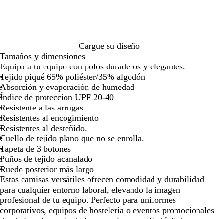
de
de
de
de
de
o
o
c
e
t
i
m
r
i
F
las
las
las
las
las
p
ñ
o
o
o
l
a
á
n
r
flechas
flechas
flechas
flechas
flecha
r
a
s
r
l
r
f
t
a
para
para
para
para
para
o
c
m
o
i
a
e
n
arrastrar
arrastrar
arrastrar
arrastrar
arrast
f
u
e
f
n
g
n
c
Cargue su diseño
u
r
n
l
o
a
s
i
Tamaños y dimensiones
n
o
t
u
r
o
a
Equipa a tu equipo con polos duraderos y elegantes.
d
a
o
í
Tejido piqué 65% poliéster/35% algodón
o
r
o
Absorción y evaporación de humedad
e
Índice de protección UPF 20-40
s
Resistente a las arrugas
c
Resistentes al encogimiento
e
Resistentes al desteñido.
n
Cuello de tejido plano que no se enrolla.
t
Tapeta de 3 botones
e
Puños de tejido acanalado
Ruedo posterior más largo
Estas camisas versátiles ofrecen comodidad y durabilidad
para cualquier entorno laboral, elevando la imagen
profesional de tu equipo. Perfecto para uniformes
corporativos, equipos de hostelería o eventos promocionales