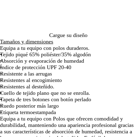
de
de
de
de
de
r
s
l
l
s
las
las
las
las
las
o
t
F
m
r
flechas
flechas
flechas
flechas
flecha
p
o
r
a
á
para
para
para
para
para
r
r
a
r
f
arrastrar
arrastrar
arrastrar
arrastrar
arrast
o
m
n
i
a
f
e
c
n
g
Cargue su diseño
u
n
i
o
a
Tamaños y dimensiones
n
t
a
r
Equipa a tu equipo con polos duraderos.
d
a
í
Tejido piqué 65% poliéster/35% algodón
o
o
Absorción y evaporación de humedad
Índice de protección UPF 20-40
Resistente a las arrugas
Resistentes al encogimiento
Resistentes al desteñido.
Cuello de tejido plano que no se enrolla.
Tapeta de tres botones con botón perlado
Ruedo posterior más largo
Etiqueta termoestampada
Equipa a tu equipo con Polos que ofrecen comodidad y
durabilidad, manteniendo una apariencia profesional gracias
a sus características de absorción de humedad, resistencia a