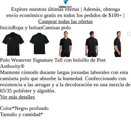
Diapositiva
Explore nuestras últimas ofertas | Además, obtenga
1
envío económico gratis en todos los pedidos de $100+ |
de
Comprar todas las ofertas
1
Inicio
Ropa y bolsas
Camisas polo
Diapositiva
Imagen
Ampliado
Use
Haga
Imagen
Ampliado
Use
Haga
Imagen
Ampliado
Use
Haga
Imagen
Ampliado
Use
Haga
Image
Ampli
Use
Haga
1
ampliable
al
la
clic
ampliable
al
la
clic
ampliable
al
la
clic
ampliable
al
la
clic
ampli
al
la
clic
de
con
mínimo
tecla
para
con
mínimo
tecla
para
con
mínimo
tecla
para
con
mínimo
tecla
para
con
míni
tecla
para
5
zoom
de
expandir
zoom
de
expandir
zoom
de
expandir
zoom
de
expandir
zoom
de
expan
más
más
más
más
más
Polo Wearever Signature Tall con bolsillo de Port
(+)
(+)
(+)
(+)
(+)
Authority®
y
y
y
y
y
Mantente cómodo durante largas jornadas laborales con esta
menos
menos
menos
menos
meno
camiseta polo que absorbe la humedad. Confeccionado con
(-)
(-)
(-)
(-)
(-)
resistencia a las arrugas y a la decoloración en una mezcla de
para
para
para
para
para
65/35 poliéster y algodón.
acercar/alejar
acercar/alejar
acercar/alejar
acercar/alejar
acerca
Ver más detalles
con
con
con
con
con
zoom
zoom
zoom
zoom
zoom
Color
*
Negro profundo
y
y
y
y
y
N
G
A
A
G
Obligatorio
Tamaño y cantidad
*
las
las
las
las
las
e
r
z
z
r
teclas
teclas
teclas
teclas
teclas
g
i
u
u
i