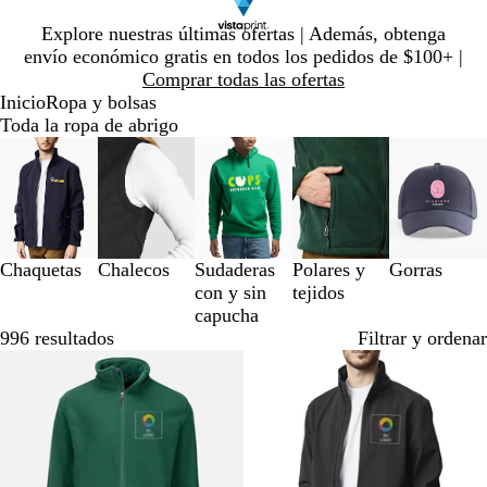
Diapositiva
Explore nuestras últimas ofertas | Además, obtenga
1
envío económico gratis en todos los pedidos de $100+ |
de
Comprar todas las ofertas
1
Inicio
Ropa y bolsas
Toda la ropa de abrigo
Diapositivas
de
la
1
a
la
Chaquetas
Chalecos
Sudaderas
Polares y
Gorras
3
con y sin
tejidos
de
capucha
5
996 resultados
Filtrar y ordenar
Nuevas opciones
Lo más vendido