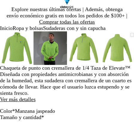
Diapositiva
Explore nuestras últimas ofertas | Además, obtenga
1
envío económico gratis en todos los pedidos de $100+ |
de
Comprar todas las ofertas
1
Inicio
Ropa y bolsas
Sudaderas con y sin capucha
Diapositiva
Imagen
Ampliado
Use
Haga
Imagen
Ampliado
Use
Haga
Imagen
Ampliado
Use
Haga
Imagen
Amplia
Use
Haga
1
ampliable
al
la
clic
ampliable
al
la
clic
ampliable
al
la
clic
ampliab
al
la
clic
de
con
mínimo
tecla
para
con
mínimo
tecla
para
con
mínimo
tecla
para
con
mínimo
tecla
para
4
zoom
de
expandir
zoom
de
expandir
zoom
de
expandir
zoom
de
expandi
más
más
más
más
(+)
(+)
(+)
(+)
Chaqueta de punto con cremallera de 1/4 Taza de Elevate™
y
y
y
y
Diseñada con propiedades antimicrobianas y con absorción
menos
menos
menos
menos
de la humedad, esta sudadera con cremallera de un cuarto es
(-)
(-)
(-)
(-)
cómoda de llevar. Hace que el usuario luzca estupendo y se
para
para
para
para
sienta fresco.
acercar/alejar
acercar/alejar
acercar/alejar
acercar/
Ver más detalles
con
con
con
con
zoom
zoom
zoom
zoom
Color
*
Manzana jaspeado
y
y
y
y
A
P
R
B
M
G
Obligatorio
Tamaño y cantidad
*
las
las
las
las
s
l
o
r
a
r
teclas
teclas
teclas
teclas
p
a
j
e
n
i