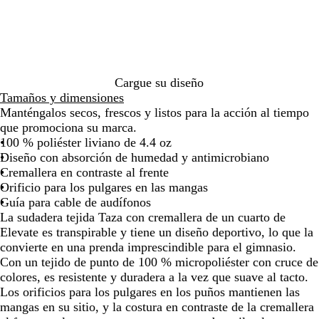
de
de
de
de
e
t
o
z
z
s
las
las
las
las
n
e
e
o
a
j
flechas
flechas
flechas
flechas
j
a
q
a
n
a
para
para
para
para
a
d
u
z
a
s
arrastrar
arrastrar
arrastrar
arrastra
s
o
i
u
j
p
p
j
p
l
a
e
Cargue su diseño
e
a
o
r
s
a
Tamaños y dimensiones
a
s
j
e
p
d
Manténgalos secos, frescos y listos para la acción al tiempo
d
p
a
a
e
o
que promociona su marca.
o
e
s
l
a
o
100 % poliéster liviano de 4.4 oz
a
p
n
d
s
Diseño con absorción de humedad y antimicrobiano
d
e
u
o
c
Cremallera en contraste al frente
o
a
e
u
Orificio para los pulgares en las mangas
d
v
r
Guía para cable de audífonos
o
o
o
La sudadera tejida Taza con cremallera de un cuarto de
Elevate es transpirable y tiene un diseño deportivo, lo que la
convierte en una prenda imprescindible para el gimnasio.
Con un tejido de punto de 100 % micropoliéster con cruce de
colores, es resistente y duradera a la vez que suave al tacto.
Los orificios para los pulgares en los puños mantienen las
mangas en su sitio, y la costura en contraste de la cremallera