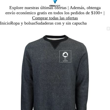
Diapositiva
Explore nuestras últimas ofertas | Además, obtenga
1
envío económico gratis en todos los pedidos de $100+ |
de
Comprar todas las ofertas
1
Inicio
Ropa y bolsas
Sudaderas con y sin capucha
Diapositiva
Imagen
Ampliado
Use
Haga
1
ampliable
al
la
clic
de
con
mínimo
tecla
para
1
zoom
de
expandir
más
(+)
y
menos
(-)
para
acercar/alejar
con
zoom
y
las
teclas