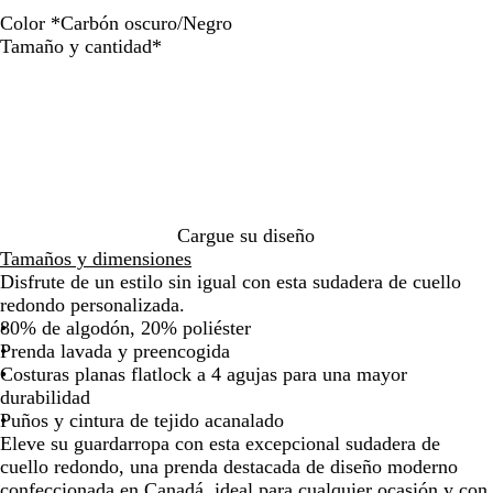
Color
*
Carbón oscuro/Negro
C
G
Obligatorio
Tamaño y cantidad
*
a
r
r
i
b
s
ó
m
n
i
o
x
s
t
c
o
Cargue su diseño
u
/
Tamaños y dimensiones
r
C
Disfrute de un estilo sin igual con esta sudadera de cuello
o
a
redondo personalizada.
/
r
80% de algodón, 20% poliéster
N
b
Prenda lavada y preencogida
e
ó
Costuras planas flatlock a 4 agujas para una mayor
g
n
durabilidad
r
Puños y cintura de tejido acanalado
o
Eleve su guardarropa con esta excepcional sudadera de
cuello redondo, una prenda destacada de diseño moderno
confeccionada en Canadá, ideal para cualquier ocasión y con