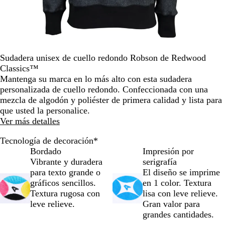
de
las
flechas
para
arrastrar
Sudadera unisex de cuello redondo Robson de Redwood
Classics™
Mantenga su marca en lo más alto con esta sudadera
personalizada de cuello redondo. Confeccionada con una
mezcla de algodón y poliéster de primera calidad y lista para
que usted la personalice.
Ver más detalles
Tecnología de decoración
*
Bordado
Impresión por
Vibrante y duradera
serigrafía
para texto grande o
El diseño se imprime
gráficos sencillos.
en 1 color. Textura
Textura rugosa con
lisa con leve relieve.
leve relieve.
Gran valor para
grandes cantidades.