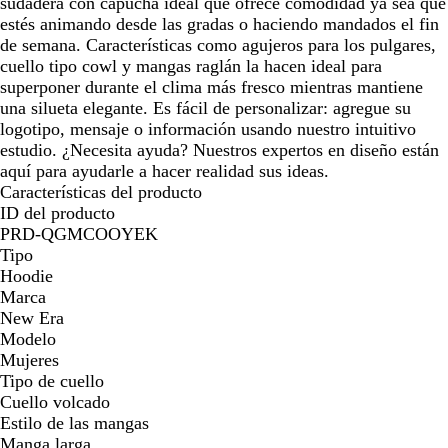
sudadera con capucha ideal que ofrece comodidad ya sea que
e
estés animando desde las gradas o haciendo mandados el fin
a
de semana. Características como agujeros para los pulgares,
d
cuello tipo cowl y mangas raglán la hacen ideal para
o
superponer durante el clima más fresco mientras mantiene
una silueta elegante. Es fácil de personalizar: agregue su
logotipo, mensaje o información usando nuestro intuitivo
estudio. ¿Necesita ayuda? Nuestros expertos en diseño están
aquí para ayudarle a hacer realidad sus ideas.
Características del producto
ID del producto
PRD-QGMCOOYEK
Tipo
Hoodie
Marca
New Era
Modelo
Mujeres
Tipo de cuello
Cuello volcado
Estilo de las mangas
Manga larga