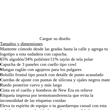
de
de
de
de
de
e
z
r
z
las
las
las
las
las
g
u
i
u
flechas
flechas
flechas
flechas
flecha
r
l
s
l
para
para
para
para
para
o
m
s
r
arrastrar
arrastrar
arrastrar
arrastrar
arrast
j
a
o
e
a
r
m
a
s
i
b
l
p
n
r
j
Cargue su diseño
e
o
a
a
Tamaños y dimensiones
a
v
j
s
Mantente cómodo desde las gradas hasta la calle y agrega tu
d
e
a
p
logotipo a esta sudadera con capucha.
o
r
s
e
55% algodón/34% poliéster/11% rayón de tela polar
d
p
a
Capucha de 3 paneles con cuello tipo cowl
a
e
d
Mangas raglán con agujeros para los pulgares
d
a
o
Bolsillo frontal tipo pouch con detalle de punto acanalado
e
d
Cuerdas de ajuste con puntas de silicona y ojales negros mate
r
o
Ruedo posterior curvo y más largo
o
Cinta en el cuello y hombros de New Era en relieve
j
Etiqueta impresa por termotransferencia que evita la
a
incomodidad de las etiquetas cosidas
s
Eleva tu espíritu de equipo o tu guardarropa casual con esta
p