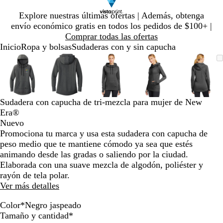
Diapositiva
Explore nuestras últimas ofertas | Además, obtenga
1
envío económico gratis en todos los pedidos de $100+ |
de
Comprar todas las ofertas
1
Inicio
Ropa y bolsas
Sudaderas con y sin capucha
Diapositiva
Imagen
Ampliado
Use
Haga
Imagen
Ampliado
Use
Haga
Imagen
Ampliado
Use
Haga
Imagen
Ampliado
Use
Haga
Image
Ampli
Use
Haga
1
ampliable
al
la
clic
ampliable
al
la
clic
ampliable
al
la
clic
ampliable
al
la
clic
ampli
al
la
clic
de
con
mínimo
tecla
para
con
mínimo
tecla
para
con
mínimo
tecla
para
con
mínimo
tecla
para
con
míni
tecla
para
5
zoom
de
expandir
zoom
de
expandir
zoom
de
expandir
zoom
de
expandir
zoom
de
expan
más
más
más
más
más
Sudadera con capucha de tri-mezcla para mujer de New
(+)
(+)
(+)
(+)
(+)
Era®
y
y
y
y
y
Nuevo
menos
menos
menos
menos
meno
Promociona tu marca y usa esta sudadera con capucha de
(-)
(-)
(-)
(-)
(-)
peso medio que te mantiene cómodo ya sea que estés
para
para
para
para
para
animando desde las gradas o saliendo por la ciudad.
acercar/alejar
acercar/alejar
acercar/alejar
acercar/alejar
acerca
Elaborada con una suave mezcla de algodón, poliéster y
con
con
con
con
con
rayón de tela polar.
zoom
zoom
zoom
zoom
zoom
Ver más detalles
y
y
y
y
y
las
las
las
las
las
Color
*
Negro jaspeado
teclas
teclas
teclas
teclas
teclas
N
A
G
A
Obligatorio
Tamaño y cantidad
*