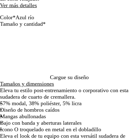
de
de
Ver más detalles
las
las
flechas
flechas
Color
*
Azul río
para
para
A
R
G
N
A
Obligatorio
Tamaño y cantidad
*
arrastrar
arrastrar
n
o
r
e
z
t
s
i
g
u
e
a
s
r
l
l
d
p
o
r
i
o
e
a
í
g
d
r
s
o
e
e
l
f
r
s
a
a
Cargue su diseño
o
i
j
l
Tamaños y dimensiones
e
a
t
Eleva tu estilo post-entrenamiento o corporativo con esta
r
s
o
sudadera de cuarto de cremallera.
t
p
57% modal, 38% poliéster, 5% licra
o
e
Diseño de hombros caídos
a
Mangas abullonadas
d
Bajo con banda y aberturas laterales
o
Icono O troquelado en metal en el dobladillo
Eleva el look de tu equipo con esta versátil sudadera de