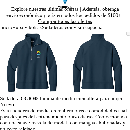
Diapositiva
Explore nuestras últimas ofertas | Además, obtenga
1
envío económico gratis en todos los pedidos de $100+ |
de
Comprar todas las ofertas
1
Inicio
Ropa y bolsas
Sudaderas con y sin capucha
Diapositiva
Imagen
Ampliado
Use
Haga
Imagen
Ampliado
Use
Haga
1
ampliable
al
la
clic
ampliable
al
la
clic
de
con
mínimo
tecla
para
con
mínimo
tecla
para
2
zoom
de
expandir
zoom
de
expandir
más
más
(+)
(+)
y
y
menos
menos
(-)
(-)
para
para
acercar/alejar
acercar/alejar
Sudadera OGIO® Luuma de media cremallera para mujer
con
con
Nuevo
zoom
zoom
Esta sudadera de media cremallera ofrece comodidad casual
y
y
para después del entrenamiento o uso diario. Confeccionada
las
las
con una suave mezcla de modal, con mangas abullonadas y
teclas
teclas
un corte relajado.