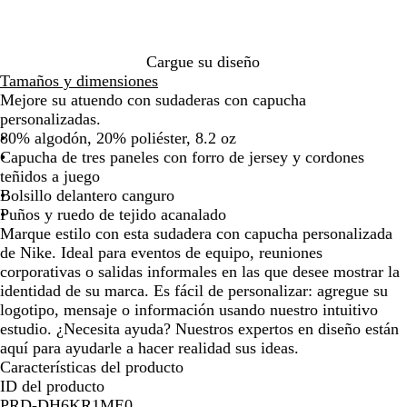
a
e
g
c
s
n
o
de
de
de
de
de
de
de
r
a
a
i
c
i
las
las
las
las
las
las
las
i
l
r
t
u
v
flechas
flechas
flechas
flechas
flechas
flechas
flec
n
p
g
a
r
e
para
para
para
para
para
para
para
Cargue su diseño
o
a
a
o
r
arrastrar
arrastrar
arrastrar
arrastrar
arrastrar
arrastrar
arras
Tamaños y dimensiones
m
r
n
j
s
Mejore su atuendo con sudaderas con capucha
e
t
t
a
i
personalizadas.
d
i
a
s
t
80% algodón, 20% poliéster, 8.2 oz
i
d
p
a
Capucha de tres paneles con forro de jersey y cordones
a
o
e
r
teñidos a juego
n
a
i
Bolsillo delantero canguro
o
d
o
Puños y ruedo de tejido acanalado
c
o
Marque estilo con esta sudadera con capucha personalizada
h
de Nike. Ideal para eventos de equipo, reuniones
e
corporativas o salidas informales en las que desee mostrar la
identidad de su marca. Es fácil de personalizar: agregue su
logotipo, mensaje o información usando nuestro intuitivo
estudio. ¿Necesita ayuda? Nuestros expertos en diseño están
aquí para ayudarle a hacer realidad sus ideas.
Características del producto
ID del producto
PRD-DH6KR1ME0