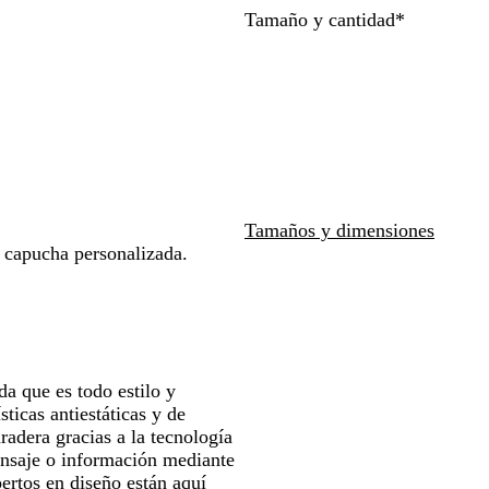
e
r
r
a
Obligatori
Tamaño y cantidad
*
las
las
r
i
d
l
teclas
teclas
r
n
a
v
de
de
o
o
d
e
las
las
v
e
r
flechas
flechas
e
r
d
para
para
r
o
a
arrastrar
arrastrar
d
d
a
e
d
r
Tamaños y dimensiones
e
o
 capucha personalizada.
r
o
a que es todo estilo y
sticas antiestáticas y de
adera gracias a la tecnología
ensaje o información mediante
pertos en diseño están aquí