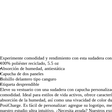
las
las
las
teclas
teclas
teclas
de
de
de
las
las
las
flechas
flechas
flechas
para
para
para
arrastrar
arrastrar
arrastrar
Experimente comodidad y rendimiento con esta sudadera con
100% poliéster reciclado, 5.5 oz
Absorción de humedad, antiestática
Capucha de dos paneles
Bolsillo delantero tipo canguro
Etiqueta desprendible
Eleve su vestuario con una sudadera con capucha personalizad
comodidad. Ideal para estilos de vida activos, ofrece caracterí
absorción de la humedad, así como una vivacidad de color dur
PosiCharge. Es fácil de personalizar: agregue su logotipo, m
nuestro estudio ultra intuitivo. ¿Necesita ayuda? Nuestros ex