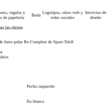
ones, regalos y
Logotipos, sitios web y
Servicios de
Boda
os de papelería
redes sociales
diseño
s las ofertas
de forro polar Re-Complete de Sport-Tek®
oz
ática
Pecho izquierdo
En blanco