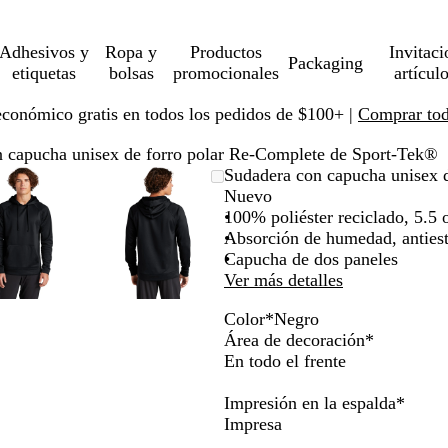
Adhesivos y
Ropa y
Productos
Invitaci
Packaging
etiquetas
bolsas
promocionales
artícul
económico gratis en todos los pedidos de $100+ |
Comprar toda
 capucha unisex de forro polar Re-Complete de Sport-Tek®
Imagen
Ampliado
Use
Haga
Imagen
Ampliado
Use
Haga
Sudadera con capucha unisex 
ampliable
al
la
clic
ampliable
al
la
clic
Nuevo
con
mínimo
tecla
para
con
mínimo
tecla
para
100% poliéster reciclado, 5.5 
zoom
de
expandir
zoom
de
expandir
Absorción de humedad, antiest
más
más
Capucha de dos paneles
(+)
(+)
Ver más detalles
y
y
Color
*
Negro
menos
menos
N
G
A
R
A
Área de decoración
*
(-)
(-)
e
r
z
o
z
En todo el frente
para
para
g
i
u
j
u
acercar/alejar
acercar/alejar
r
s
l
o
l
Impresión en la espalda
*
con
con
o
h
m
v
r
Impresa
zoom
zoom
i
a
e
e
y
y