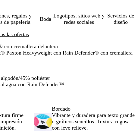
ones, regalos y
Logotipos, sitios web y
Servicios de
Boda
os de papelería
redes sociales
diseño
s las ofertas
 con cremallera delantera
tt® Paxton Heavyweight con Rain Defender® con cremallera
algodón/45% poliéster
ia al agua con Rain Defender™
Bordado
xtura firme
Vibrante y duradera para texto grande
n impresión
o gráficos sencillos. Textura rugosa
inición.
con leve relieve.