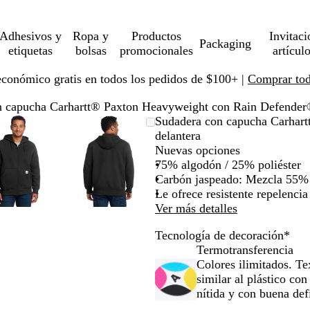
Adhesivos y
Ropa y
Productos
Invitaci
Packaging
etiquetas
bolsas
promocionales
artícul
económico gratis en todos los pedidos de $100+ |
Comprar toda
 capucha Carhartt® Paxton Heavyweight con Rain Defender®
Imagen
Ampliado
Use
Haga
Imagen
Ampliado
Use
Haga
Sudadera con capucha Carhar
ampliable
al
la
clic
ampliable
al
la
clic
delantera
con
mínimo
tecla
para
con
mínimo
tecla
para
Nuevas opciones
zoom
de
expandir
zoom
de
expandir
75% algodón / 25% poliéster
más
más
Carbón jaspeado: Mezcla 55% 
(+)
(+)
Le ofrece resistente repelenc
y
y
Ver más detalles
menos
menos
Tecnología de decoración
*
(-)
(-)
Termotransferencia
para
para
Colores ilimitados. Te
acercar/alejar
acercar/alejar
similar al plástico co
con
con
nítida y con buena def
zoom
zoom
y
y