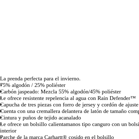
las
las
las
teclas
teclas
teclas
de
de
de
las
las
las
flechas
flechas
flechas
para
para
para
arrastrar
arrastrar
arrastrar
La prenda perfecta para el invierno.
75% algodón / 25% poliéster
Carbón jaspeado: Mezcla 55% algodón/45% poliéster
Le ofrece resistente repelencia al agua con Rain Defender™
Capucha de tres piezas con forro de jersey y cordón de ajuste
Cuenta con una cremallera delantera de latón de tamaño com
Cintura y puños de tejido acanalado
Le ofrece un bolsillo calientamanos tipo canguro con un bolsi
interior
Parche de la marca Carhartt® cosido en el bolsillo