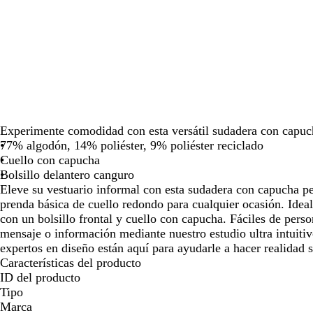
las
las
las
teclas
teclas
teclas
de
de
de
las
las
las
flechas
flechas
flechas
para
para
para
arrastrar
arrastrar
arrastrar
Experimente comodidad con esta versátil sudadera con capucha
77% algodón, 14% poliéster, 9% poliéster reciclado
Cuello con capucha
Bolsillo delantero canguro
Eleve su vestuario informal con esta sudadera con capucha pe
prenda básica de cuello redondo para cualquier ocasión. Ideal 
con un bolsillo frontal y cuello con capucha. Fáciles de perso
mensaje o información mediante nuestro estudio ultra intuiti
expertos en diseño están aquí para ayudarle a hacer realidad s
Características del producto
ID del producto
Tipo
Marca