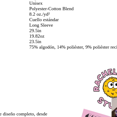
Unisex
Polyester-Cotton Blend
8.2 oz./yd²
Cuello estándar
Long Sleeve
29.5in
19.82oz
23.5in
75% algodón, 14% poliéster, 9% poliéster rec
e diseño completo, desde