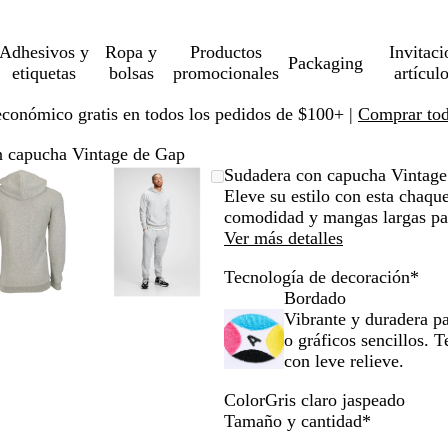
Adhesivos y
Ropa y
Productos
Invitaci
Packaging
etiquetas
bolsas
promocionales
artícul
económico gratis en todos los pedidos de $100+ |
Comprar toda
n capucha Vintage de Gap
Imagen
Ampliado
Use
Haga
Imagen
Ampliado
Use
Haga
Sudadera con capucha Vintage
ampliable
al
la
clic
ampliable
al
la
clic
Eleve su estilo con esta chaqu
con
mínimo
tecla
para
con
mínimo
tecla
para
comodidad y mangas largas para
zoom
de
expandir
zoom
de
expandir
Ver más detalles
más
más
Tecnología de decoración
*
(+)
(+)
Bordado
y
y
Vibrante y duradera pa
menos
menos
o gráficos sencillos. 
(-)
(-)
con leve relieve.
para
para
acercar/alejar
acercar/alejar
Color
Gris claro jaspeado
con
con
G
Obligatori
Tamaño y cantidad
*
zoom
zoom
r
y
y