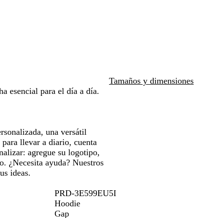
i
las
las
s
teclas
teclas
c
de
de
l
las
las
a
flechas
flechas
r
para
para
o
arrastrar
arrastrar
j
Tamaños y dimensiones
a
 esencial para el día a día.
s
p
e
a
rsonalizada, una versátil
d
para llevar a diario, cuenta
o
nalizar: agregue su logotipo,
vo. ¿Necesita ayuda? Nuestros
us ideas.
PRD-3E599EU5I
Hoodie
Gap