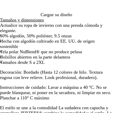
de
de
de
de
de
de
3
8
F
las
las
las
las
las
las
flechas
flechas
flechas
flechas
flechas
flech
Cargue su diseño
para
para
para
para
para
para
Tamaños y dimensiones
arrastrar
arrastrar
arrastrar
arrastrar
arrastrar
arras
Actualice su ropa de invierno con una prenda cómoda y
elegante.
50% algodón, 50% poliéster, 9.5 onzas
Hecha con algodón cultivado en EE. UU. de origen
sostenible
Tela polar NuBlend® que no produce pelusa
Bolsillos abiertos en la parte delantera
Tamaños desde S a 2XL
Decoración
: Bordado (Hasta 12 colores de hilo. Textura
rugosa con leve relieve. Look profesional, duradero).
Instrucciones de cuidado:
Lavar a máquina a 40 ºC. No se
puede blanquear, ni poner en la secadora, ni limpiar en seco.
Planchar a 110° C máximo
El estilo se une a la comodidad
La sudadera con capucha y