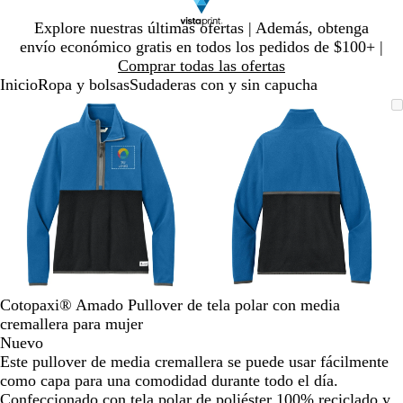
Diapositiva
Explore nuestras últimas ofertas | Además, obtenga
1
envío económico gratis en todos los pedidos de $100+ |
de
Comprar todas las ofertas
1
Inicio
Ropa y bolsas
Sudaderas con y sin capucha
Diapositiva
Imagen
Ampliado
Use
Haga
Imagen
Ampliado
Use
Haga
1
ampliable
al
la
clic
ampliable
al
la
clic
de
con
mínimo
tecla
para
con
mínimo
tecla
para
2
zoom
de
expandir
zoom
de
expandir
más
más
(+)
(+)
y
y
menos
menos
(-)
(-)
para
para
acercar/alejar
acercar/alejar
Cotopaxi® Amado Pullover de tela polar con media
con
con
cremallera para mujer
zoom
zoom
Nuevo
y
y
Este pullover de media cremallera se puede usar fácilmente
las
las
como capa para una comodidad durante todo el día.
teclas
teclas
Confeccionado con tela polar de poliéster 100% reciclado y