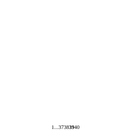
Cargando
Cargando
1
37
38
39
40
Página
Página
Página
Página
Página