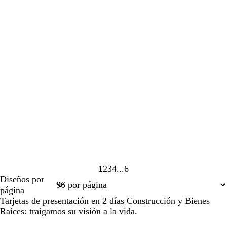
1
2
3
4
6
Página
Página
Página
Página
Página
Diseños por
1
2
3
4
6
página
Tarjetas de presentación en 2 días Construcción y Bienes
Raíces: traigamos su visión a la vida.