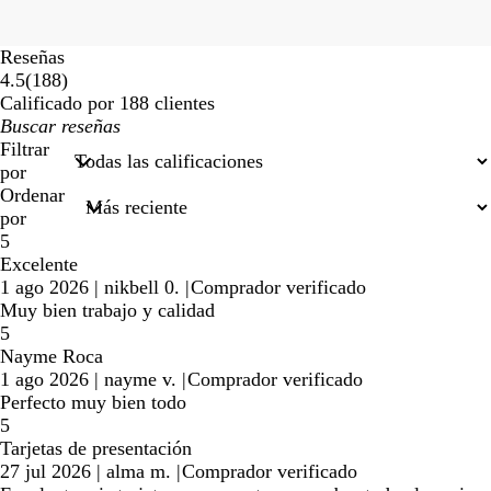
Reseñas
188
4.5
(
188
)
reseñas
Calificado por 188 clientes
Mis
datos
Filtrar
de
por
búsqueda
Ordenar
por
5
Excelente
1 ago 2026
|
nikbell 0.
|
Comprador verificado
Muy bien trabajo y calidad
5
Nayme Roca
1 ago 2026
|
nayme v.
|
Comprador verificado
Perfecto muy bien todo
5
Tarjetas de presentación
27 jul 2026
|
alma m.
|
Comprador verificado