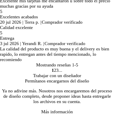
Excelente mis tarjetas me encantaron u sobre todo el precio
muchas gracias por su ayuda
5
Excelentes acabados
20 jul 2026
|
Terra p.
|
Comprador verificado
Calidad excelente
5
Entrega
3 jul 2026
|
Yerandi R.
|
Comprador verificado
La calidad del producto es muy buena y el delivery es bien
rapido, lo entregan antes del tiempo mencionado, lo
recomiendo
Mostrando reseñas
1-5
1
2
3
ir
ir
ir
Trabajar con un diseñador
a
a
a
Permítanos encargarnos del diseño
la
la
la
página
página
página
Ya no adivine más. Nosotros nos encargaremos del proceso
1
2
3
de diseño completo, desde proponer ideas hasta entregarle
los archivos en su cuenta.
Más información