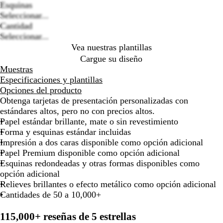
de
de
de
de
de
de
de
de
Esquinas
las
las
las
las
las
las
las
las
Loading
Seleccionar...
flechas
flechas
flechas
flechas
flechas
flechas
flechas
fle
options
Cantidad
para
para
para
para
para
para
para
par
Seleccionar...
arrastrar
arrastrar
arrastrar
arrastrar
arrastrar
arrastrar
arrastrar
arr
Vea nuestras plantillas
Cargue su diseño
Muestras
Especificaciones y plantillas
Opciones del producto
Obtenga tarjetas de presentación personalizadas con
estándares altos, pero no con precios altos.
Papel estándar brillante, mate o sin revestimiento
Forma y esquinas estándar incluidas
Impresión a dos caras disponible como opción adicional
Papel Premium disponible como opción adicional
Esquinas redondeadas y otras formas disponibles como
opción adicional
Relieves brillantes o efecto metálico como opción adicional
Cantidades de 50 a 10,000+
115,000+ reseñas de 5 estrellas