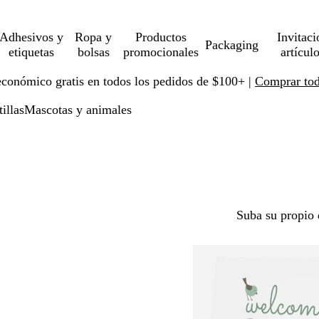
Adhesivos y
Ropa y
Productos
Invitaci
Packaging
etiquetas
bolsas
promocionales
artícul
económico gratis en todos los pedidos de $100+ |
Comprar toda
tillas
Mascotas y animales
Suba su propio 