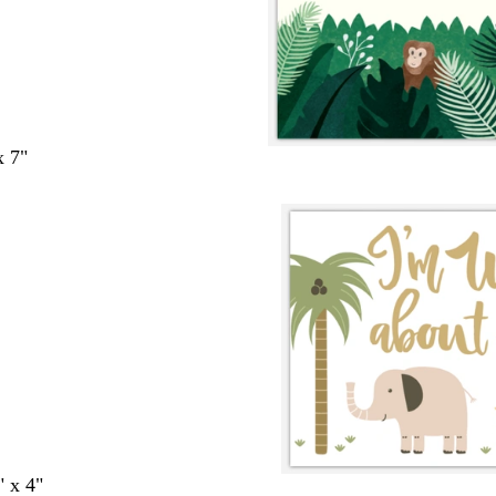
x 7"
" x 4"