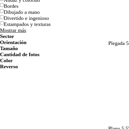
Audaz y colorido
Bordes
Dibujado a mano
Divertido e ingenioso
Estampados y texturas
Mostrar más
Sector
Orientación
v
m
g
Plegada 5
Tamaño
e
a
r
Cantidad de fotos
r
r
i
Color
d
r
s
Reverso
e
ó
o
n
l
o
i
s
v
c
a
u
r
o
b
b
b
b
b
b
Plano 5.5