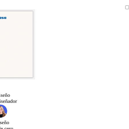
iseño
iseñador
seño
de cero