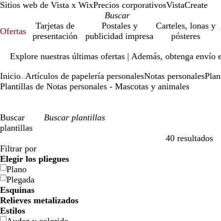
Sitios web de Vista x Wix
Precios corporativos
VistaCreate
Tarjetas de
Postales y
Carteles, lonas y
Ofertas
presentación
publicidad impresa
pósteres
Diapositiva
Explore nuestras últimas ofertas | Además, obtenga envío 
1
de
Inicio
Artículos de papelería personales
Notas personales
Plan
1
...
Plantillas de Notas personales - Mascotas y animales
Buscar
plantillas
40 resultados
Filtros
Filtrar por
Elegir los pliegues
Plano
Plegada
Esquinas
Relieves metalizados
Estilos