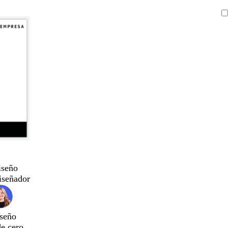
iseño
iseñador
seño
de cero