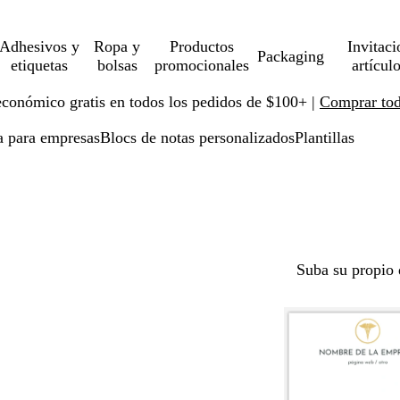
Adhesivos y
Ropa y
Productos
Invitaci
Packaging
etiquetas
bolsas
promocionales
artícul
económico gratis en todos los pedidos de $100+ |
Comprar toda
ía para empresas
Blocs de notas personalizados
Plantillas
Suba su propio 