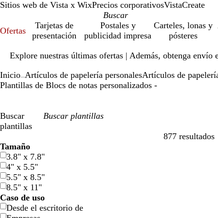
Sitios web de Vista x Wix
Precios corporativos
VistaCreate
Tarjetas de
Postales y
Carteles, lonas y
Ofertas
presentación
publicidad impresa
pósteres
Diapositiva
Explore nuestras últimas ofertas | Además, obtenga envío 
1
de
Inicio
Artículos de papelería personales
Artículos de papeler
1
...
Plantillas de Blocs de notas personalizados -
Buscar
plantillas
877 resultados
Filtros
Tamaño
3.8" x 7.8"
4" x 5.5"
5.5" x 8.5"
8.5" x 11"
Caso de uso
Desde el escritorio de