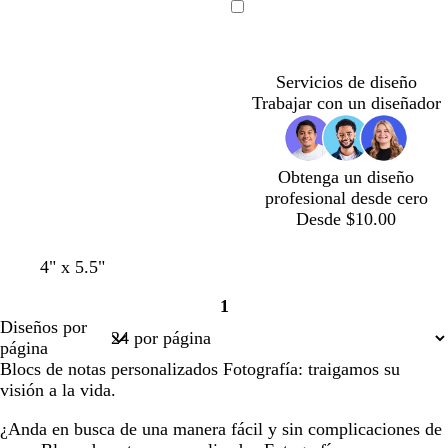
g
r
i
e
a
e
l
r
r
r
r
Cargando
r
r
s
m
n
r
v
r
a
r
d
o
a
c
a
c
o
a
a
d
ó
e
c
l
o
c
o
n
a
Servicios de diseño
o
a
o
z
Trabajar con un diseñador
t
r
t
u
a
o
a
l
a
Obtenga un diseño
d
profesional desde cero
o
Desde $10.00
c
c
c
c
4" x 5.5"
r
r
r
r
1
e
e
e
e
Página
Diseños por
m
m
m
m
1
página
a
a
a
a
Blocs de notas personalizados Fotografía: traigamos su
visión a la vida.
¿Anda en busca de una manera fácil y sin complicaciones de