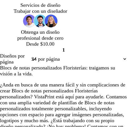
r
i
i
i
i
Servicios de diseño
o
s
s
s
s
Trabajar con un diseñador
c
c
c
c
l
l
l
l
a
a
a
a
Obtenga un diseño
r
r
r
r
profesional desde cero
o
o
o
o
Desde $10.00
1
Página
Diseños por
1
página
Blocs de notas personalizados Floristerías: traigamos su
visión a la vida.
¿Anda en busca de una manera fácil y sin complicaciones de
crear Blocs de notas personalizados Floristerías
personalizados? VistaPrint está aquí para ayudarle. Contamos
con una amplia variedad de plantillas de Blocs de notas
personalizados totalmente personalizables, incluyendo
opciones con espacio para agregar imágenes personalizadas,
logotipos y mucho más. ¿Está trabajando con su propio
diseño personalizado? ¡No hay problema! Contamos con un